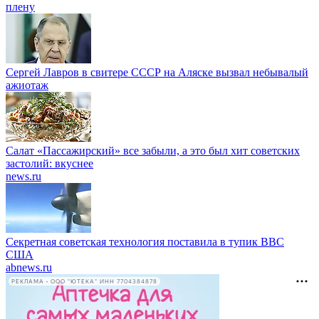
плену
Сергей Лавров в свитере СССР на Аляске вызвал небывалый
ажиотаж
Салат «Пассажирский» все забыли, а это был хит советских
застолий: вкуснее
news.ru
Секретная советская технология поставила в тупик ВВС
США
abnews.ru
РЕКЛАМА • ООО "ЮТЕКА" ИНН 7704384878