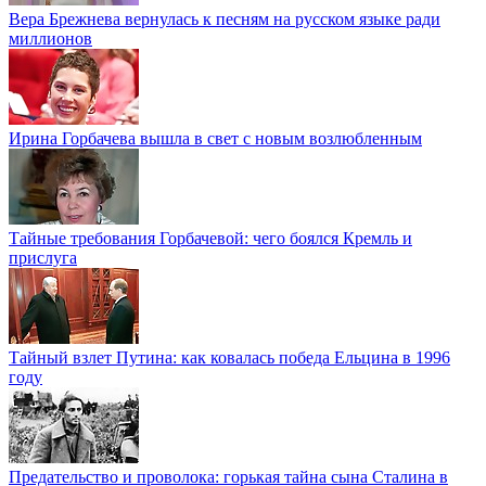
Вера Брежнева вернулась к песням на русском языке ради
миллионов
Ирина Горбачева вышла в свет с новым возлюбленным
Тайные требования Горбачевой: чего боялся Кремль и
прислуга
Тайный взлет Путина: как ковалась победа Ельцина в 1996
году
Предательство и проволока: горькая тайна сына Сталина в