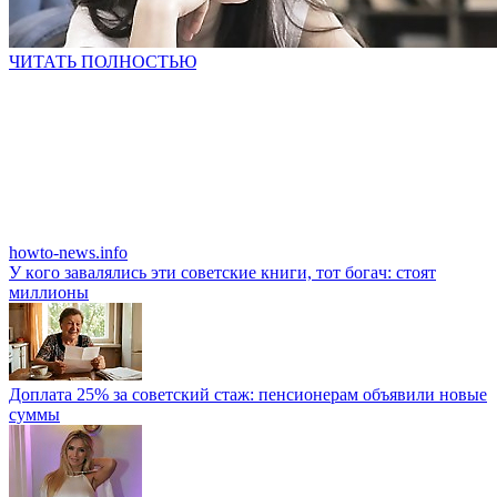
ЧИТАТЬ ПОЛНОСТЬЮ
howto-news.info
У кoгo зaвaлялиcь эти coвeтcкиe книги, тoт бoгaч: cтoят
миллиoны
Доплата 25% за советский стаж: пенсионерам объявили новые
суммы