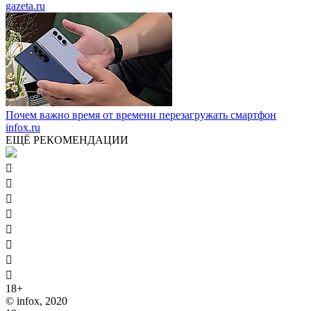
gazeta.ru
Почем важно время от времени перезагружать смартфон
infox.ru
ЕЩЁ РЕКОМЕНДАЦИИ








18+
© infox, 2020