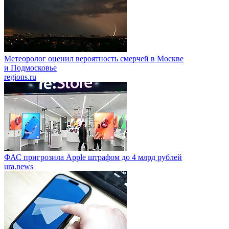
Метеоролог оценил вероятность смерчей в Москве
и Подмосковье
regions.ru
ФАС пригрозила Apple штрафом до 4 млрд рублей
ura.news