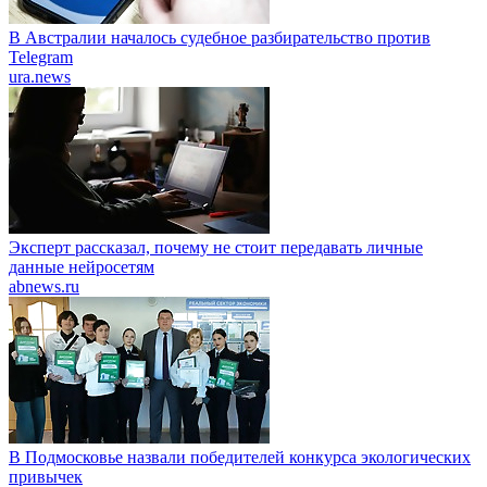
В Австралии началось судебное разбирательство против
Telegram
ura.news
Эксперт рассказал, почему не стоит передавать личные
данные нейросетям
abnews.ru
В Подмосковье назвали победителей конкурса экологических
привычек