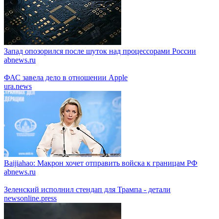
Запад опозорился после шуток над процессорами России
abnews.ru
ФАС завела дело в отношении Apple
ura.news
Baijiahao: Макрон хочет отправить войска к границам РФ
abnews.ru
Зеленский исполнил стендап для Трампа - детали
newsonline.press