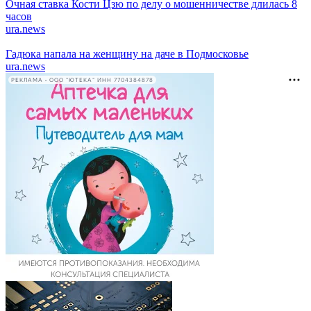
Очная ставка Кости Цзю по делу о мошенничестве длилась 8
часов
ura.news
Гадюка напала на женщину на даче в Подмосковье
ura.news
РЕКЛАМА • ООО "ЮТЕКА" ИНН 7704384878