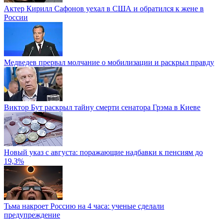
Актер Кирилл Сафонов уехал в США и обратился к жене в
России
Медведев прервал молчание о мобилизации и раскрыл правду
Виктор Бут раскрыл тайну смерти сенатора Грэма в Киеве
Новый указ с августа: поражающие надбавки к пенсиям до
19,3%
Тьма накроет Россию на 4 часа: ученые сделали
предупреждение