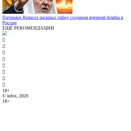
Патриарх Кирилл раскрыл тайну создания ядерной бомбы в
России
ЕЩЁ РЕКОМЕНДАЦИИ








18+
© infox, 2020
18+
На информационных ресурсах INFOX применяются
рекомендательные технологии (информационные технологии
предоставления информации на основе сбора, систематизации
и анализа сведений, относящихся к предпочтениям
пользователей сети "Интернет", находящихся на территории