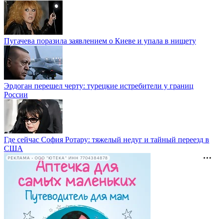
Пугачева поразила заявлением о Киеве и упала в нищету
Эрдоган перешел черту: турецкие истребители у границ
России
Где сейчас София Ротару: тяжелый недуг и тайный переезд в
США
РЕКЛАМА • ООО "ЮТЕКА" ИНН 7704384878