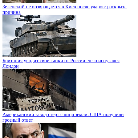
Зеленский не возвращается в Киев после ударов: раскрыта
причина
Британия уводит свои танки от России: чего испугался
Лондон
Американский завод стерт с лица земли: США получили
грозный ответ