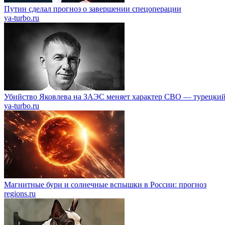
Путин сделал прогноз о завершении спецоперации
ya-turbo.ru
Убийство Яковлева на ЗАЭС меняет характер СВО — турецкий
ya-turbo.ru
Магнитные бури и солнечные вспышки в России: прогноз
regions.ru