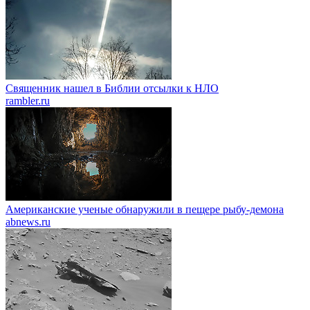
Священник нашел в Библии отсылки к НЛО
rambler.ru
Американские ученые обнаружили в пещере рыбу-демона
abnews.ru