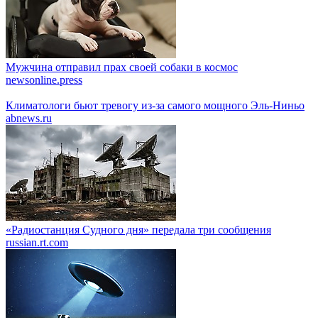
Мужчина отправил прах своей собаки в космос
newsonline.press
Климатологи бьют тревогу из-за самого мощного Эль-Ниньо
abnews.ru
«Радиостанция Судного дня» передала три сообщения
russian.rt.com