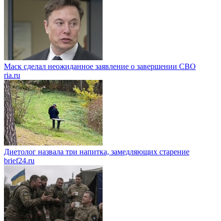
Маск сделал неожиданное заявление о завершении СВО
ria.ru
Диетолог назвала три напитка, замедляющих старение
brief24.ru