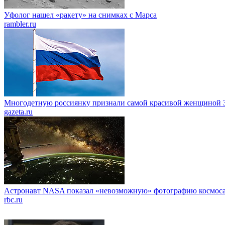
Уфолог нашел «ракету» на снимках с Марса
rambler.ru
Многодетную россиянку признали самой красивой женщиной 
gazeta.ru
Астронавт NASA показал «невозможную» фотографию космос
rbc.ru