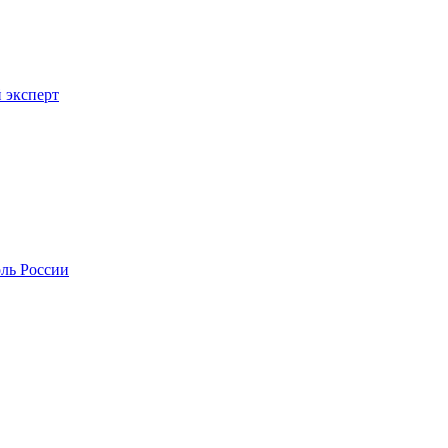
 эксперт
оль России