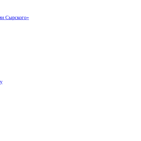
и Сырского»
му