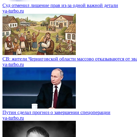
Суд отменил лишение прав из-за одной важной детали
ya-turbo.ru
СВ: жители Черниговской области массово отказываются от эв
ya-turbo.ru
Путин сделал прогноз о завершении спецоперации
ya-turbo.ru