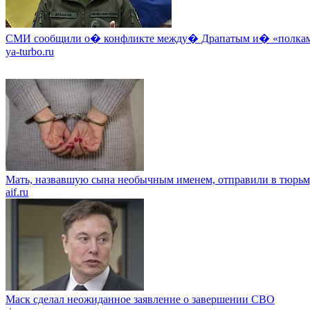
СМИ сообщили о� конфликте между� Драпатым и� «полкам
ya-turbo.ru
Мать, назвавшую сына необычным именем, отправили в тюрь
aif.ru
Маск сделал неожиданное заявление о завершении СВО