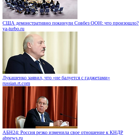
США демонстративно покинули Совбез ООН: что произошло?
ya-turbo.ru
Лукашенко заявил, что «не балуется с гаджетами»
russian.rt.com
АБН24: Россия резко изменила свое отношение к КНДР
abnews.ru