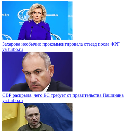
Захарова необычно прокомментировала отъезд посла ФРГ
ya-turbo.ru
СВР раскрыла, чего ЕС требует от правительства Пашиняна
ya-turbo.ru