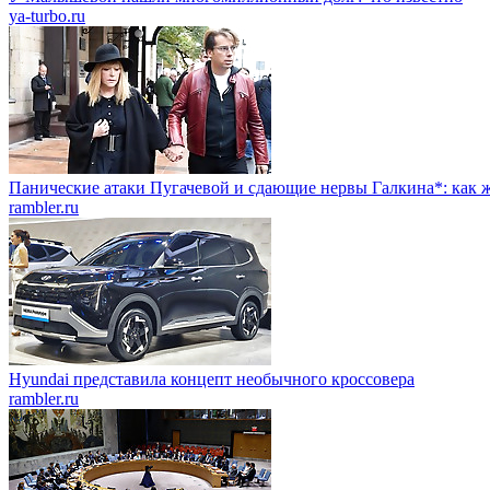
ya-turbo.ru
Панические атаки Пугачевой и сдающие нервы Галкина*: как ж
rambler.ru
Hyundai представила концепт необычного кроссовера
rambler.ru