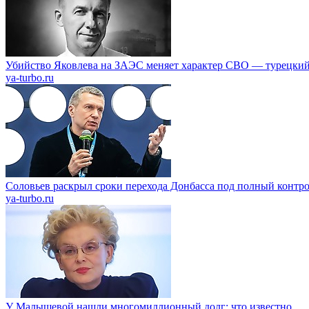
Убийство Яковлева на ЗАЭС меняет характер СВО — турецкий
ya-turbo.ru
Соловьев раскрыл сроки перехода Донбасса под полный контр
ya-turbo.ru
У Малышевой нашли многомиллионный долг: что известно