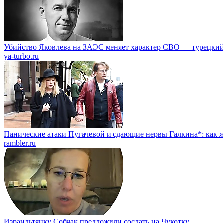
Убийство Яковлева на ЗАЭС меняет характер СВО — турецкий
ya-turbo.ru
Панические атаки Пугачевой и сдающие нервы Галкина*: как ж
rambler.ru
Израильтянку Собчак предложили сослать на Чукотку