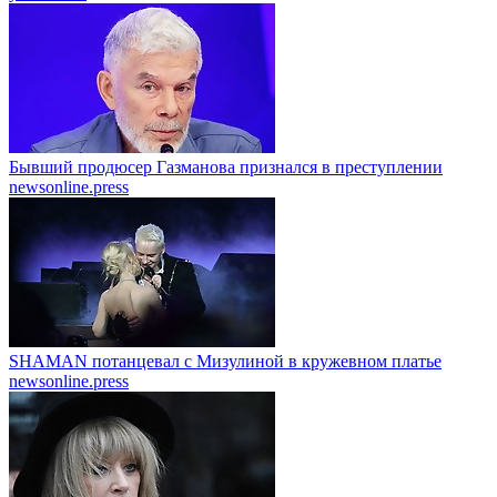
Бывший продюсер Газманова признался в преступлении
newsonline.press
SHAMAN потанцевал с Мизулиной в кружевном платье
newsonline.press