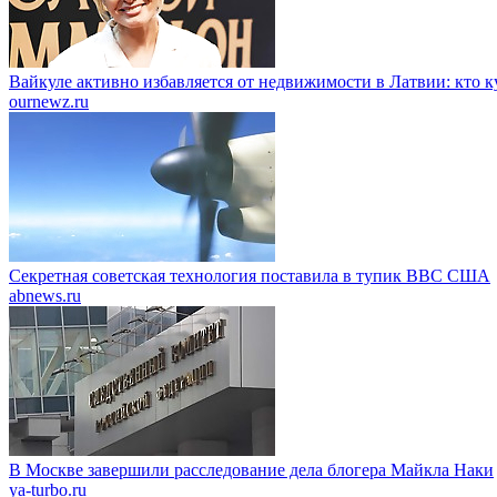
Вайкуле активно избавляется от недвижимости в Латвии: кто 
ournewz.ru
Секретная советская технология поставила в тупик ВВС США
abnews.ru
В Москве завершили расследование дела блогера Майкла Наки
ya-turbo.ru