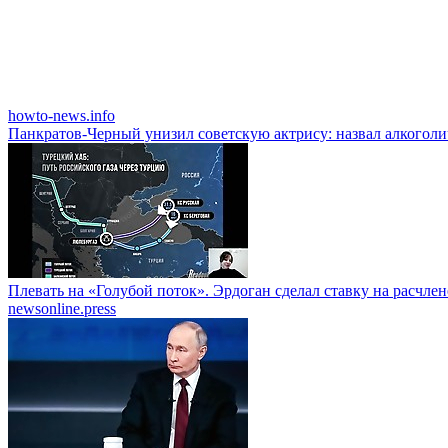
howto-news.info
Панкратов-Черный унизил советскую актрису: назвал алкогол
Плевать на «Голубой поток». Эрдоган сделал ставку на расчле
newsonline.press