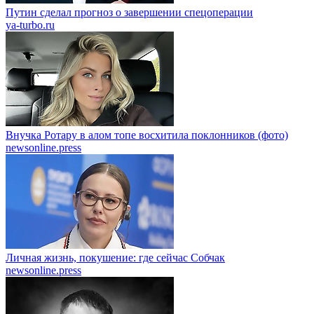
Путин сделал прогноз о завершении спецоперации
ya-turbo.ru
Внучка Ротару в алом топе восхитила поклонников (фото)
newsonline.press
Личная жизнь, покушение: где сейчас Собчак
newsonline.press