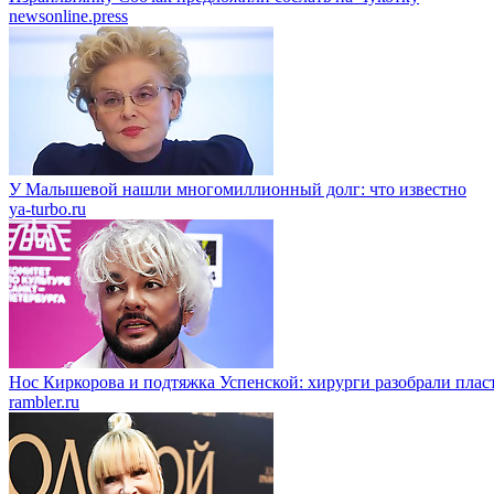
newsonline.press
У Малышевой нашли многомиллионный долг: что известно
ya-turbo.ru
Нос Киркорова и подтяжка Успенской: хирурги разобрали пласт
rambler.ru