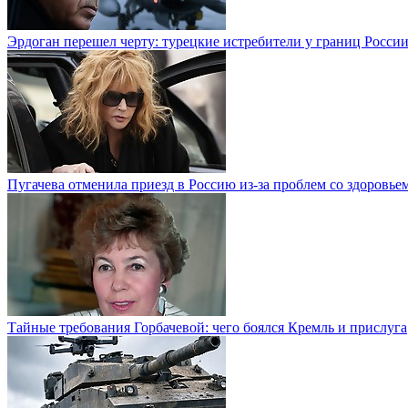
Эрдоган перешел черту: турецкие истребители у границ Росси
Пугачева отменила приезд в Россию из-за проблем со здоровье
Тайные требования Горбачевой: чего боялся Кремль и прислуга