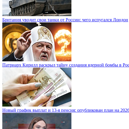
Британия уводит свои танки от России: чего испугался Лондон
Патриарх Кирилл раскрыл тайну создания ядерной бомбы в Ро
Новый график выплат и 13-я пенсия: опубликован план на 2026