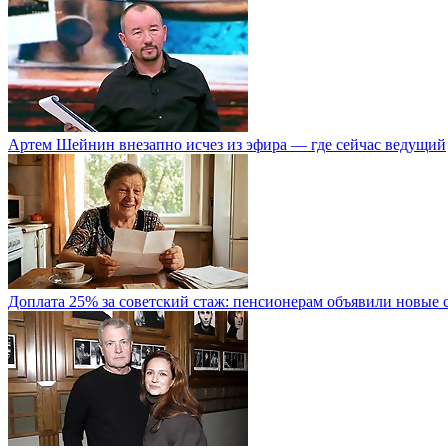
Артем Шейнин внезапно исчез из эфира — где сейчас ведущий
Доплата 25% за советский стаж: пенсионерам объявили новые