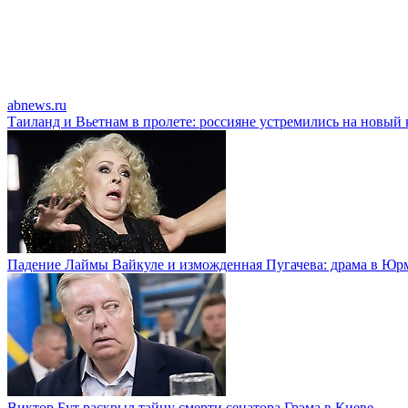
abnews.ru
Таиланд и Вьетнам в пролете: россияне устремились на новый 
Падение Лаймы Вайкуле и изможденная Пугачева: драма в Юр
Виктор Бут раскрыл тайну смерти сенатора Грэма в Киеве