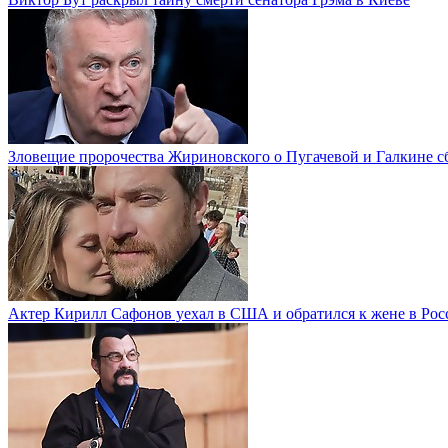
Зловещие пророчества Жириновского о Пугачевой и Галкине с
Актер Кирилл Сафонов уехал в США и обратился к жене в Рос