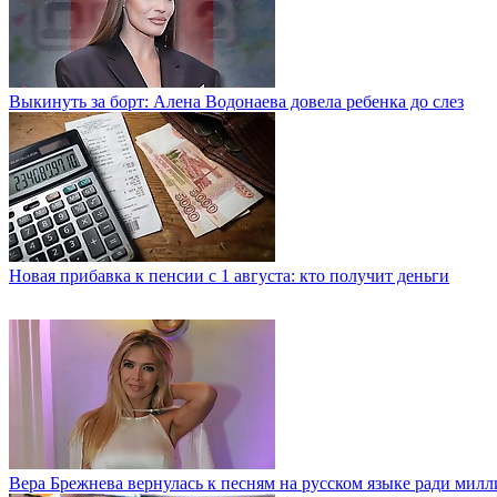
Выкинуть за борт: Алена Водонаева довела ребенка до слез
Новая прибавка к пенсии с 1 августа: кто получит деньги
Вера Брежнева вернулась к песням на русском языке ради мил