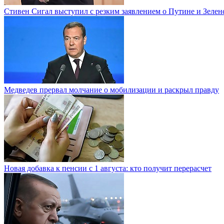
Стивен Сигал выступил с резким заявлением о Путине и Зелен
Медведев прервал молчание о мобилизации и раскрыл правду
Новая добавка к пенсии с 1 августа: кто получит перерасчет