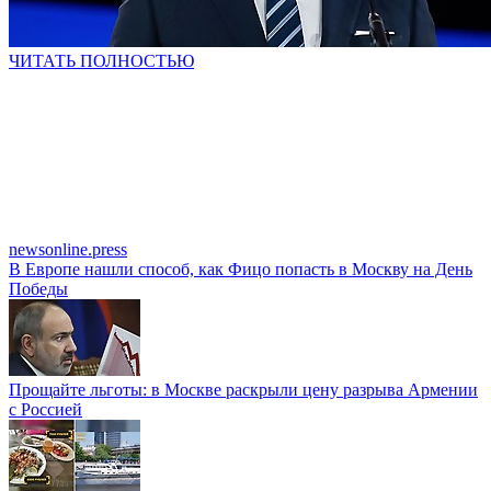
ЧИТАТЬ ПОЛНОСТЬЮ
newsonline.press
В Европе нашли способ, как Фицо попасть в Москву на День
Победы
Прощайте льготы: в Москве раскрыли цену разрыва Армении
с Россией