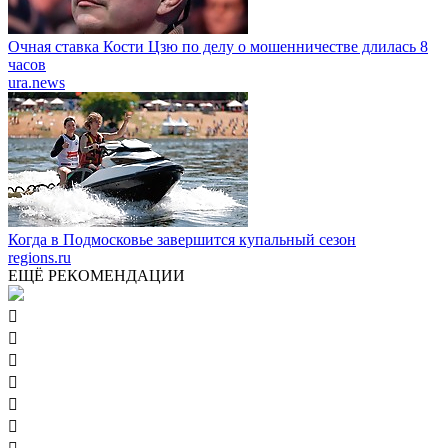
Очная ставка Кости Цзю по делу о мошенничестве длилась 8
часов
ura.news
Когда в Подмосковье завершится купальный сезон
regions.ru
ЕЩЁ РЕКОМЕНДАЦИИ





