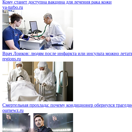
Кому станет доступна вакцина для лечения рака кожи
ya-turbo.ru
Врач Лоиков: людям после инфаркта или инсульта можно летать
regions.ru
Смертельная прохлада: почему кондиционер обернулся трагеди
ournewz.ru