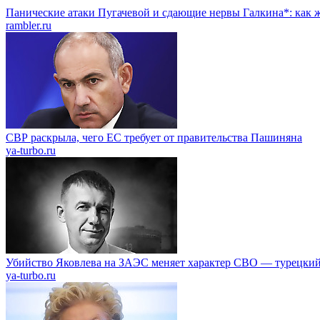
Панические атаки Пугачевой и сдающие нервы Галкина*: как ж
rambler.ru
СВР раскрыла, чего ЕС требует от правительства Пашиняна
ya-turbo.ru
Убийство Яковлева на ЗАЭС меняет характер СВО — турецкий
ya-turbo.ru