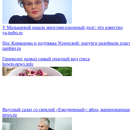
У Малышевой нашли многомиллионный долг: что известно
ya-turbo.ru
Нос Киркорова и подтяжка Успенской: хирурги разобрали пласт
rambler.ru
Гинеколог назвал самый опасный вид секса
howto-news.info
Вкусный салат со свеклой «Ежедневный»: яйца, маринованные
news.ru