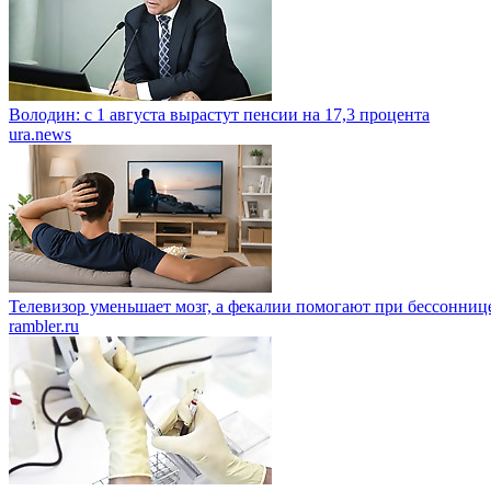
Володин: с 1 августа вырастут пенсии на 17,3 процента
ura.news
Телевизор уменьшает мозг, а фекалии помогают при бессонниц
rambler.ru