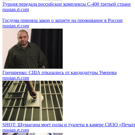
Турция передала российские комплексы С-400 третьей стране
russian.rt.com
Госдума приняла закон о запрете на проживание в России
russian.rt.com
Гончаренко: США отказались от кандидатуры Умерова
russian.rt.com
SHOT: Шурыгина моет полы и туалеты в камере СИЗО «Печат
russian.rt.com