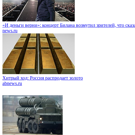
«И деньги верни»: концерт Билана возмутил зрителей, что сказ
news.ru
Хитрый ход: Россия распродает золото
abnews.ru