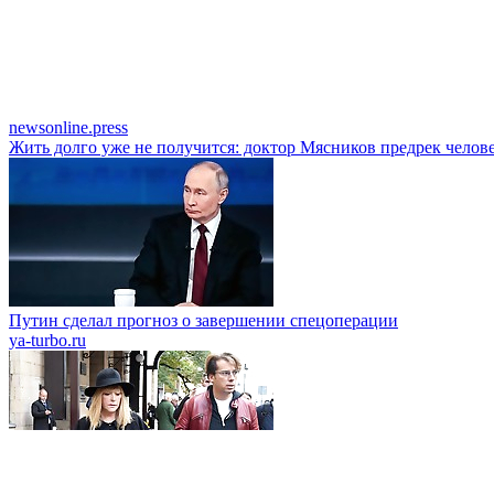
newsonline.press
Жить долго уже не получится: доктор Мясников предрек челов
Путин сделал прогноз о завершении спецоперации
ya-turbo.ru