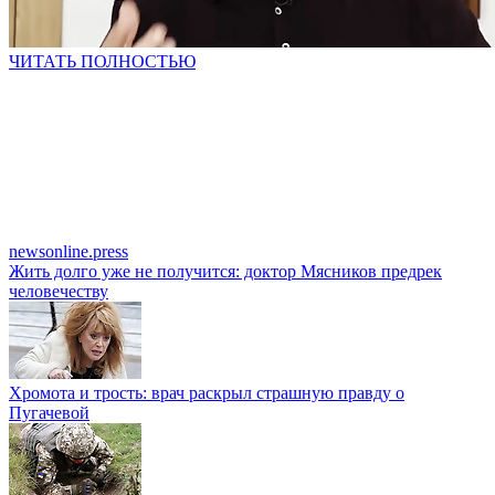
ЧИТАТЬ ПОЛНОСТЬЮ
newsonline.press
Жить долго уже не получится: доктор Мясников предрек
человечеству
Хромота и трость: врач раскрыл страшную правду о
Пугачевой