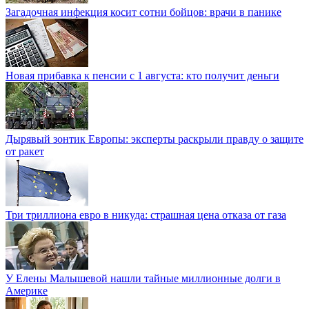
Загадочная инфекция косит сотни бойцов: врачи в панике
Новая прибавка к пенсии с 1 августа: кто получит деньги
Дырявый зонтик Европы: эксперты раскрыли правду о защите
от ракет
Три триллиона евро в никуда: страшная цена отказа от газа
У Елены Малышевой нашли тайные миллионные долги в
Америке