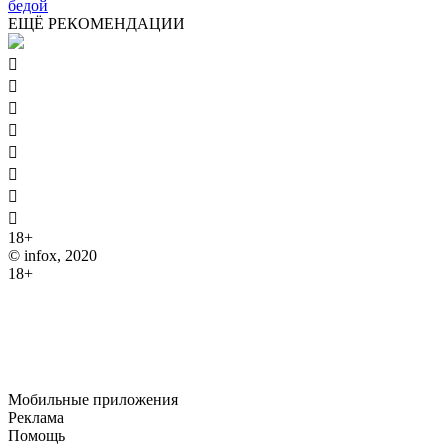
бедой
ЕЩЁ РЕКОМЕНДАЦИИ








18+
© infox, 2020
18+
На информационных ресурсах INFOX применяются
рекомендательные технологии (информационные технологии
предоставления информации на основе сбора, систематизации
и анализа сведений, относящихся к предпочтениям
пользователей сети "Интернет", находящихся на территории
Российской Федерации).
Мобильные приложения
Реклама
Помощь