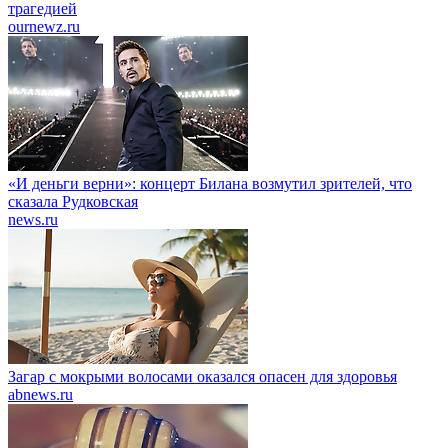
трагедией
ournewz.ru
«И деньги верни»: концерт Билана возмутил зрителей, что
сказала Рудковская
news.ru
Загар с мокрыми волосами оказался опасен для здоровья
abnews.ru