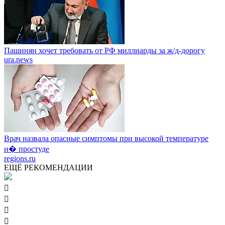
Пашинян хочет требовать от РФ миллиарды за ж/д-дорогу
ura.news
Врач назвала опасные симптомы при высокой температуре
и� простуде
regions.ru
ЕЩЁ РЕКОМЕНДАЦИИ



