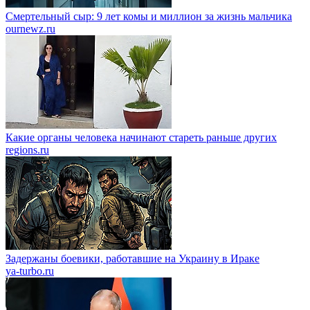
Смертельный сыр: 9 лет комы и миллион за жизнь мальчика
ournewz.ru
Какие органы человека начинают стареть раньше других
regions.ru
Задержаны боевики, работавшие на Украину в Ираке
ya-turbo.ru