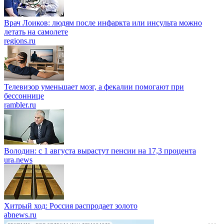
Врач Лоиков: людям после инфаркта или инсульта можно
летать на самолете
regions.ru
Телевизор уменьшает мозг, а фекалии помогают при
бессоннице
rambler.ru
Володин: с 1 августа вырастут пенсии на 17,3 процента
ura.news
Хитрый ход: Россия распродает золото
abnews.ru