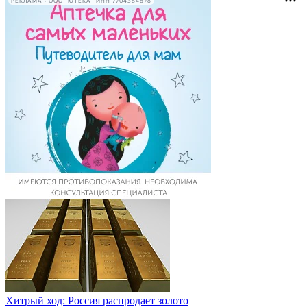
РЕКЛАМА • ООО "ЮТЕКА" ИНН 7704384878
Хитрый ход: Россия распродает золото