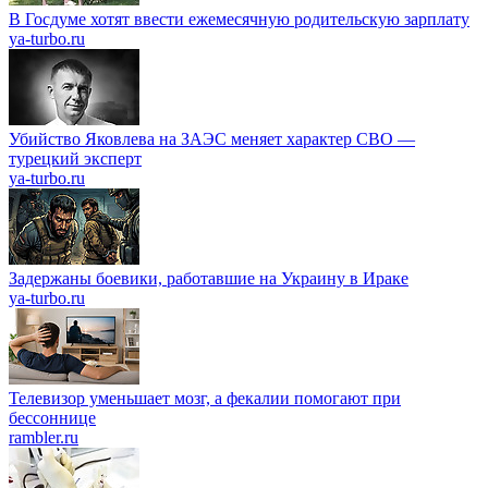
В Госдуме хотят ввести ежемесячную родительскую зарплату
ya-turbo.ru
Убийство Яковлева на ЗАЭС меняет характер СВО —
турецкий эксперт
ya-turbo.ru
Задержаны боевики, работавшие на Украину в Ираке
ya-turbo.ru
Телевизор уменьшает мозг, а фекалии помогают при
бессоннице
rambler.ru