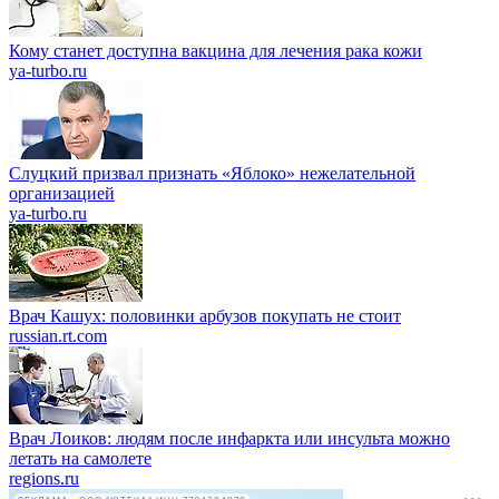
Кому станет доступна вакцина для лечения рака кожи
ya-turbo.ru
Слуцкий призвал признать «Яблоко» нежелательной
организацией
ya-turbo.ru
Врач Кашух: половинки арбузов покупать не стоит
russian.rt.com
Врач Лоиков: людям после инфаркта или инсульта можно
летать на самолете
regions.ru