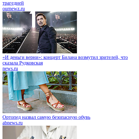
трагедией
ournewz.ru
«И деньги верни»: концерт Билана возмутил зрителей, что
сказала Рудковская
news.ru
Ортопед назвал самую безопасную обувь
abnews.ru