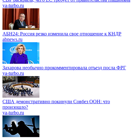
ya-turbo.ru
АБН24: Россия резко изменила свое отношение к КНДР
abnews.ru
Захарова необычно прокомментировала отъезд посла ФРГ
ya-turbo.ru
США демонстративно покинули Совбез ООН: что
произошло?
ya-turbo.ru