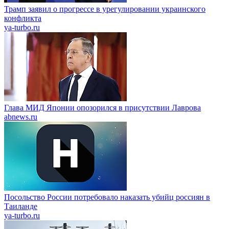
Трамп заявил о прогрессе в урегулировании украинского
конфликта
ya-turbo.ru
Глава МИД Японии опозорился в присутствии Лаврова
abnews.ru
Посольство России потребовало наказать убийц россиян в
Таиланде
ya-turbo.ru