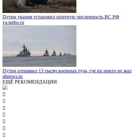
Путин указом установил штатную численность ВС РФ
ya-turbo.ru
Путин отправил 13 тысяч военных туда, где их никто не жал
abnews.ru
ЕЩЁ РЕКОМЕНДАЦИИ






