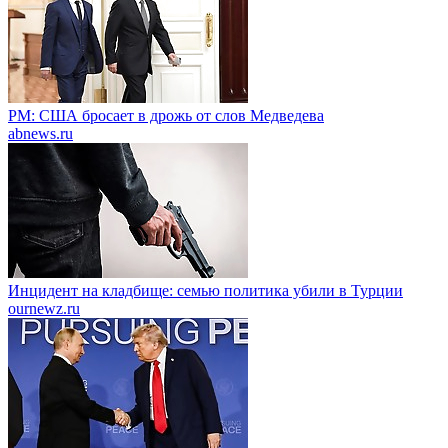
PM: США бросает в дрожь от слов Медведева
abnews.ru
Инцидент на кладбище: семью политика убили в Турции
ournewz.ru