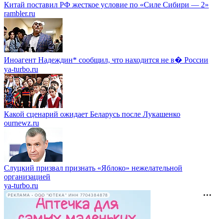
Китай поставил РФ жесткое условие по «Силе Сибири — 2»
rambler.ru
Иноагент Надеждин* сообщил, что находится не в� России
ya-turbo.ru
Какой сценарий ожидает Беларусь после Лукашенко
ournewz.ru
Слуцкий призвал признать «Яблоко» нежелательной
организацией
ya-turbo.ru
РЕКЛАМА • ООО "ЮТЕКА" ИНН 7704384878