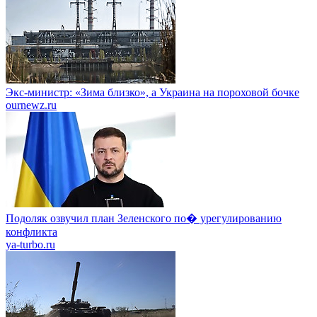
Экс-министр: «Зима близко», а Украина на пороховой бочке
ournewz.ru
Подоляк озвучил план Зеленского по� урегулированию
конфликта
ya-turbo.ru