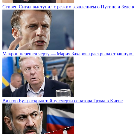
Стивен Сигал выступил с резким заявлением о Путине и Зелен
Макрон перешел черту — Мария Захарова раскрыла страшную 
Виктор Бут раскрыл тайну смерти сенатора Грэма в Киеве