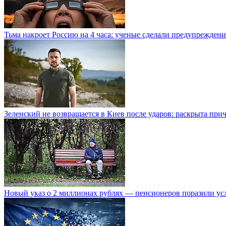
Тьма накроет Россию на 4 часа: ученые сделали предупреждени
Зеленский не возвращается в Киев после ударов: раскрыта при
Новый указ о 2 миллионах рублях — пенсионеров поразили ус