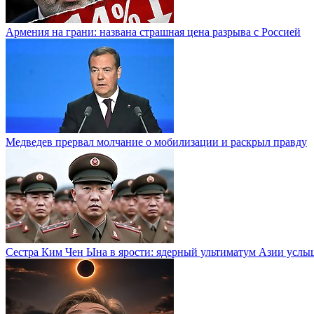
Армения на грани: названа страшная цена разрыва с Россией
Медведев прервал молчание о мобилизации и раскрыл правду
Сестра Ким Чен Ына в ярости: ядерный ультиматум Азии услы