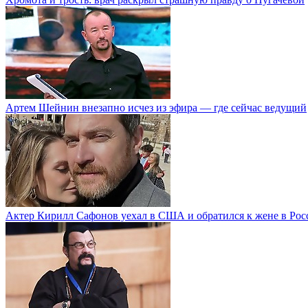
Артем Шейнин внезапно исчез из эфира — где сейчас ведущий
Актер Кирилл Сафонов уехал в США и обратился к жене в Рос