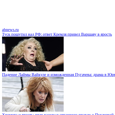
abnews.ru
Туск пошутил над РФ: ответ Кремля привел Варшаву в ярость
Падение Лаймы Вайкуле и изможденная Пугачева: драма в Юр
Хромота и трость: врач раскрыл страшную правду о Пугачевой