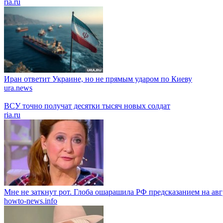
ria.ru
Иран ответит Украине, но не прямым ударом по Киеву
ura.news
ВСУ точно получат десятки тысяч новых солдат
ria.ru
Мне не заткнут рот. Глоба ошарашила РФ предсказанием на авг
howto-news.info