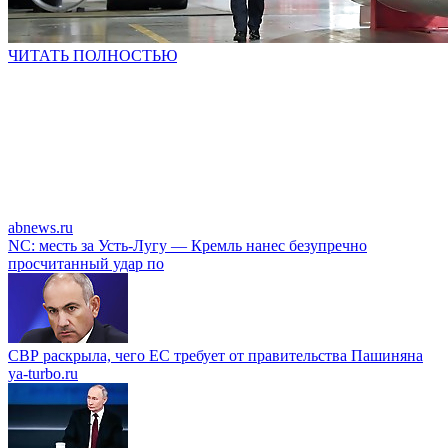
ЧИТАТЬ ПОЛНОСТЬЮ
abnews.ru
NC: месть за Усть-Лугу — Кремль нанес безупречно
просчитанный удар по
СВР раскрыла, чего ЕС требует от правительства Пашиняна
ya-turbo.ru