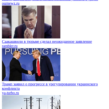
ournewz.ru
Саакашвили в тюрьме сделал неожиданное заявление
rambler.ru
Трамп заявил о прогрессе в урегулировании украинского
конфликта
ya-turbo.ru