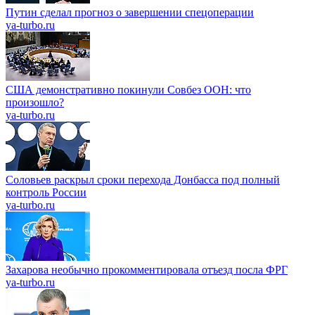
Путин сделал прогноз о завершении спецоперации
ya-turbo.ru
США демонстративно покинули Совбез ООН: что
произошло?
ya-turbo.ru
Соловьев раскрыл сроки перехода Донбасса под полный
контроль России
ya-turbo.ru
Захарова необычно прокомментировала отъезд посла ФРГ
ya-turbo.ru