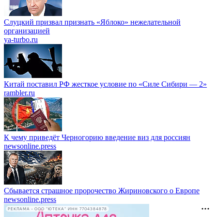
Слуцкий призвал признать «Яблоко» нежелательной
организацией
ya-turbo.ru
Китай поставил РФ жесткое условие по «Силе Сибири — 2»
rambler.ru
К чему приведёт Черногорию введение виз для россиян
newsonline.press
Сбывается страшное пророчество Жириновского о Европе
newsonline.press
РЕКЛАМА • ООО "ЮТЕКА" ИНН 7704384878