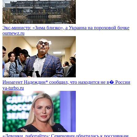
Экс-министр: «Зима близко», а Украина на пороховой бочке
ournewz.ru
Иноагент Надеждин* сообщил, что находится не в� России
ya-turbo.ru
«Девочки, работайте»: Семенович обратилась к россиянкам