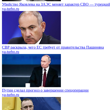
Убийство Яковлева на ЗАЭС меняет характер СВО — турецкий
ya-turbo.ru
СВР раскрыла, чего ЕС требует от правительства Пашиняна
ya-turbo.ru
Путин сделал прогноз о завершении спецоперации
ya-turbo.ru