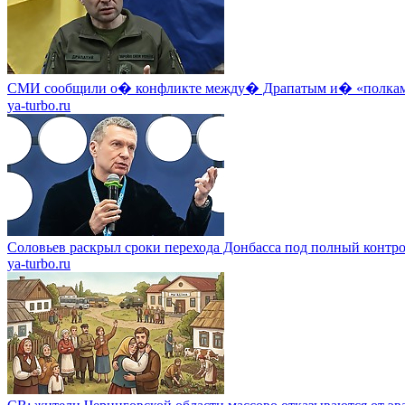
СМИ сообщили о� конфликте между� Драпатым и� «полкам
ya-turbo.ru
Соловьев раскрыл сроки перехода Донбасса под полный контр
ya-turbo.ru