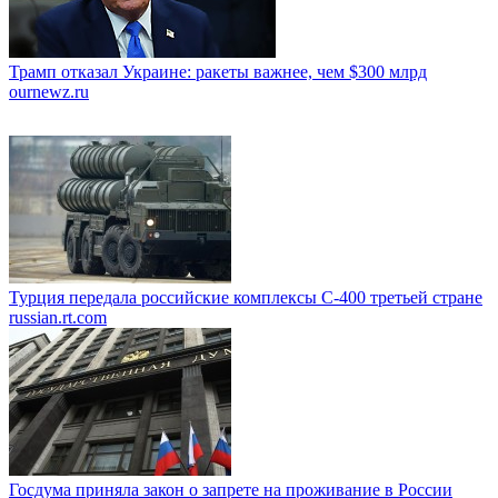
Трамп отказал Украине: ракеты важнее, чем $300 млрд
ournewz.ru
Турция передала российские комплексы С-400 третьей стране
russian.rt.com
Госдума приняла закон о запрете на проживание в России