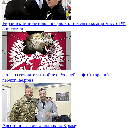
Украинский политолог предложил тяжёлый компромисс с РФ
ournewz.ru
Польша готовится к войне с Россией —� Сикорский
newsonline.press
Арестович заявил о планах по Крыму