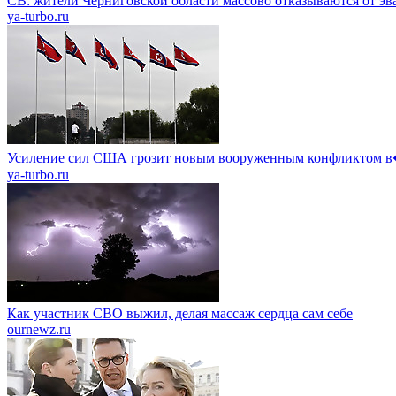
СВ: жители Черниговской области массово отказываются от эв
ya-turbo.ru
Усиление сил США грозит новым вооруженным конфликтом
ya-turbo.ru
Как участник СВО выжил, делая массаж сердца сам себе
ournewz.ru