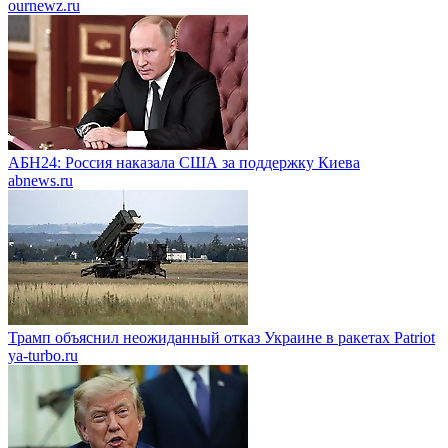
ournewz.ru
АБН24: Россия наказала США за поддержку Киева
abnews.ru
Трамп объяснил неожиданный отказ Украине в ракетах Patriot
ya-turbo.ru