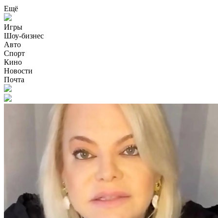
Ещё
Игры
Шоу-бизнес
Авто
Спорт
Кино
Новости
Почта