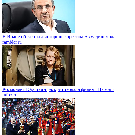
В Иране объяснили историю с арестом Ахмадинежада
rambler.ru
Космонавт Юрчихин раскритиковала фильм «Вызов»
infox.ru