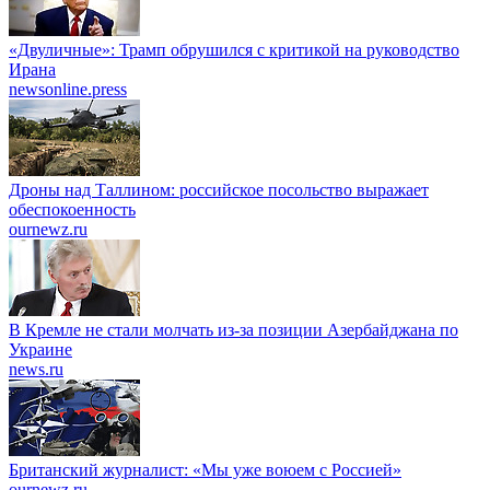
«Двуличные»: Трамп обрушился с критикой на руководство
Ирана
newsonline.press
Дроны над Таллином: российское посольство выражает
обеспокоенность
ournewz.ru
В Кремле не стали молчать из-за позиции Азербайджана по
Украине
news.ru
Британский журналист: «Мы уже воюем с Россией»
ournewz.ru