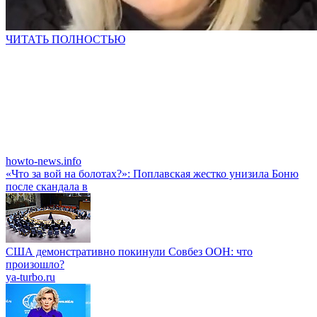
ЧИТАТЬ ПОЛНОСТЬЮ
howto-news.info
«Что за вой на болотах?»: Поплавская жестко унизила Боню
после скандала в
США демонстративно покинули Совбез ООН: что
произошло?
ya-turbo.ru