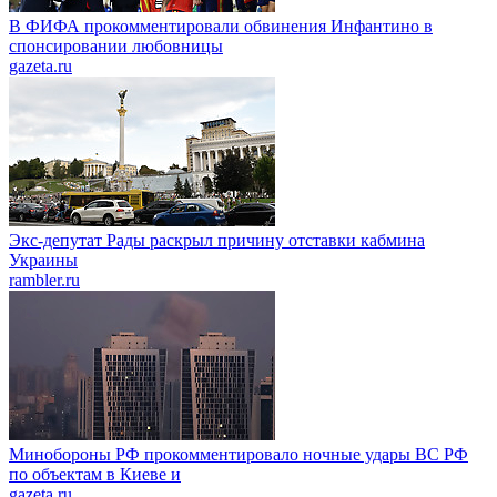
В ФИФА прокомментировали обвинения Инфантино в
спонсировании любовницы
gazeta.ru
Экс-депутат Рады раскрыл причину отставки кабмина
Украины
rambler.ru
Минобороны РФ прокомментировало ночные удары ВС РФ
по объектам в Киеве и
gazeta.ru