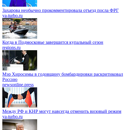
Захарова необычно прокомментировала отъезд посла ФРГ
ya-turbo.ru
Когда в Подмосковье завершится купальный сезон
regions.ru
Мэр Хиросимы в годовщину бомбардировки раскритиковал
Россию
newsonline.press
Между РФ и КНР могут навсегда отменить визовый режим
ya-turbo.ru