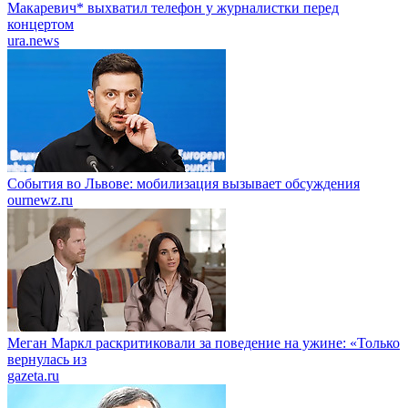
Макаревич* выхватил телефон у журналистки перед
концертом
ura.news
События во Львове: мобилизация вызывает обсуждения
ournewz.ru
Меган Маркл раскритиковали за поведение на ужине: «Только
вернулась из
gazeta.ru