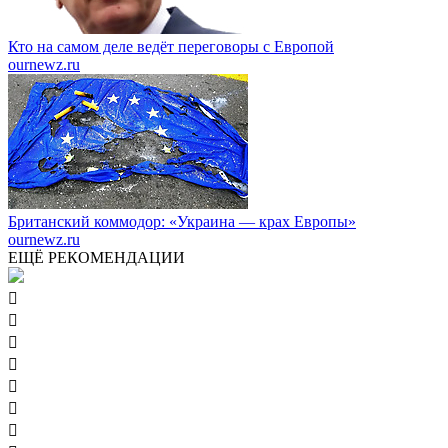
Кто на самом деле ведёт переговоры с Европой
ournewz.ru
Британский коммодор: «Украина — крах Европы»
ournewz.ru
ЕЩЁ РЕКОМЕНДАЦИИ






