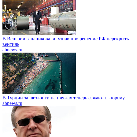
В Венгрии запаниковали, узнав про решение РФ перекрыть
вентиль
abnews.ru
В Турции за шезлонги на пляжах теперь сажают в тюрьму
abnews.ru