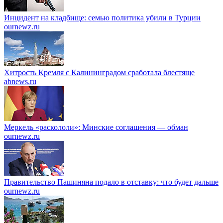
Инцидент на кладбище: семью политика убили в Турции
ournewz.ru
Хитрость Кремля с Калининградом сработала блестяще
abnews.ru
Меркель «раскололи»: Минские соглашения — обман
ournewz.ru
Правительство Пашиняна подало в отставку: что будет дальше
ournewz.ru