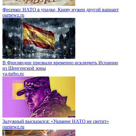
Фесенко: НАТО в упадке, Киеву нужен другой вариант
ournewz.ru
В Финляндии призвали временно исключить Испанию
из Шенгенской зоны
ya-turbo.ru
Залужный высказался: «Украине НАТО не светит»
ournewz.ru