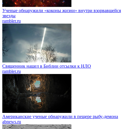
Ученые обнаружили «коконы жизни» внутри взорвавшейся
звезды
rambler.ru
Священник нашел в Библии отсылки к НЛО
rambler.ru
Американские ученые обнаружили в пещере рыбу-демона
abnews.ru