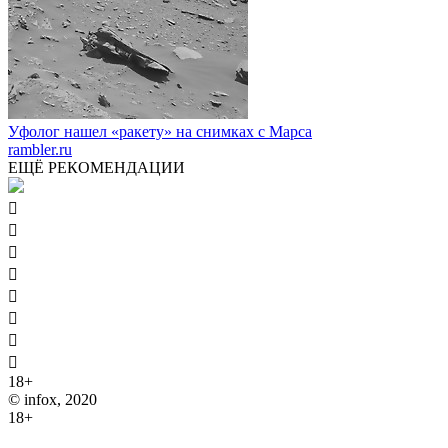
Уфолог нашел «ракету» на снимках с Марса
rambler.ru
ЕЩЁ РЕКОМЕНДАЦИИ








18+
© infox, 2020
18+
На информационных ресурсах INFOX применяются