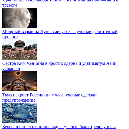
тревоге
Мощный взрыв на Луне в августе — ученые дали точный
прогноз
Сестра Ким Чен Ына в ярости: ядерный ультиматум Азии
услышан
Тьма накроет Россию на 4 часа: ученые сделали
предупреждение
Берег посинел от пришельцев: ученые бьют тревогу из-за