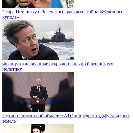
Ссора Нетаньяху и Зеленского: раскрыта тайна «Железного
купола»
Французские военные открыли огонь по британскому
политику
Путин напомнил об обмане НАТО и предрек судьбу западных
земель