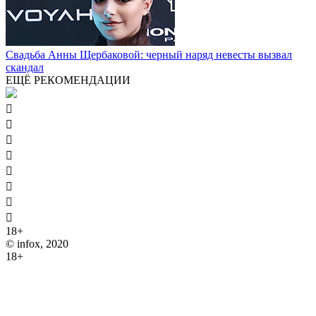
Свадьба Анны Щербаковой: черный наряд невесты вызвал
скандал
ЕЩЁ РЕКОМЕНДАЦИИ








18+
© infox, 2020
18+
На информационных ресурсах INFOX применяются
рекомендательные технологии (информационные технологии
предоставления информации на основе сбора, систематизации
и анализа сведений, относящихся к предпочтениям