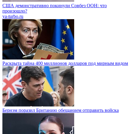
США демонстративно покинули Совбез ООН: что
произошло?
ya-turbo.ru
Раскрыта тайна 400 миллионов долларов под мирным видом
Бернэм поразил Британию обещанием отправить войска