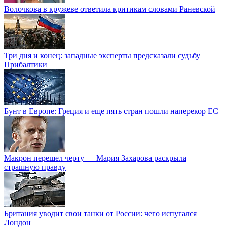
Волочкова в кружеве ответила критикам словами Раневской
Три дня и конец: западные эксперты предсказали судьбу
Прибалтики
Бунт в Европе: Греция и еще пять стран пошли наперекор ЕС
Макрон перешел черту — Мария Захарова раскрыла
страшную правду
Британия уводит свои танки от России: чего испугался
Лондон