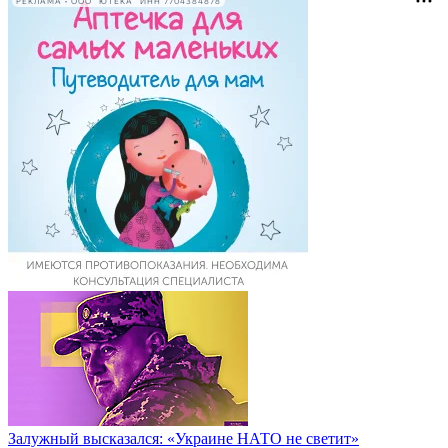
РЕКЛАМА • ООО "ЮТЕКА" ИНН 7704384878
Залужный высказался: «Украине НАТО не светит»