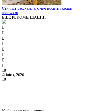
Стилист рассказала, с чем носить галоши
abnews.ru
ЕЩЁ РЕКОМЕНДАЦИИ








18+
© infox, 2020
18+
На информационных ресурсах INFOX применяются
рекомендательные технологии (информационные технологии
предоставления информации на основе сбора, систематизации
и анализа сведений, относящихся к предпочтениям
пользователей сети "Интернет", находящихся на территории
Российской Федерации).
Мобильные приложения