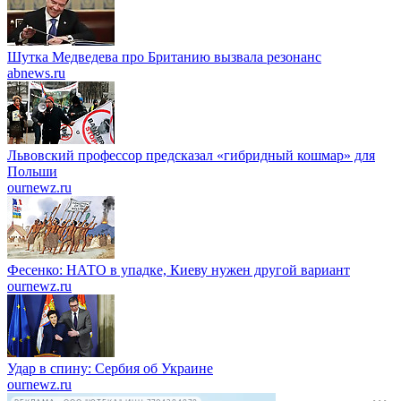
Шутка Медведева про Британию вызвала резонанс
abnews.ru
Львовский профессор предсказал «гибридный кошмар» для
Польши
ournewz.ru
Фесенко: НАТО в упадке, Киеву нужен другой вариант
ournewz.ru
Удар в спину: Сербия об Украине
ournewz.ru