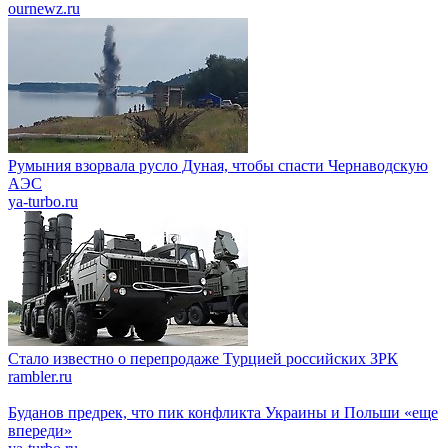
ournewz.ru
Румыния взорвала русло Дуная, чтобы спасти Чернаводскую
АЭС
ya-turbo.ru
Стало известно о перепродаже Турцией российских ЗРК
rambler.ru
Буданов предрек, что пик конфликта Украины и Польши «еще
впереди»