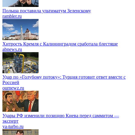
Польша поставилa ультиматум Зеленскому
rambler.ru
Хитрость Кремля с Калининградом сработала блестяще
abnews.ru
Удар по «Голубому потоку»: Турция готовит ответ вместе с
Россией
ournewz.ru
Удары РФ изменили позицию Киева перед саммитом —
эксперт
ya-turbo.ru