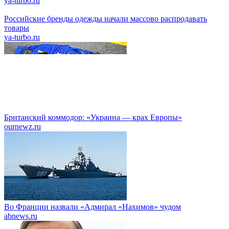
ya-turbo.ru
Российские бренды одежды начали массово распродавать
товары
ya-turbo.ru
Британский коммодор: «Украина — крах Европы»
ournewz.ru
Во Франции назвали «Адмирал «Нахимов» чудом
abnews.ru