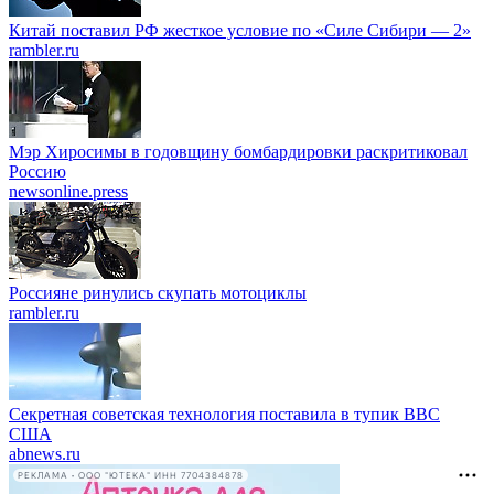
Китай поставил РФ жесткое условие по «Силе Сибири — 2»
rambler.ru
Мэр Хиросимы в годовщину бомбардировки раскритиковал
Россию
newsonline.press
Россияне ринулись скупать мотоциклы
rambler.ru
Секретная советская технология поставила в тупик ВВС
США
abnews.ru
РЕКЛАМА • ООО "ЮТЕКА" ИНН 7704384878