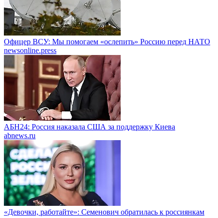
Офицер ВСУ: Мы помогаем «ослепить» Россию перед НАТО
newsonline.press
АБН24: Россия наказала США за поддержку Киева
abnews.ru
«Девочки, работайте»: Семенович обратилась к россиянкам