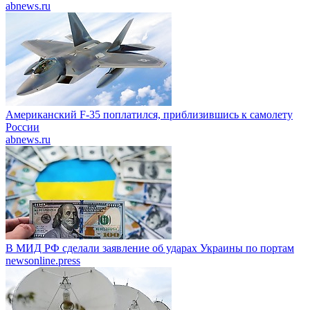
abnews.ru
Американский F-35 поплатился, приблизившись к самолету
России
abnews.ru
В МИД РФ сделали заявление об ударах Украины по портам
newsonline.press