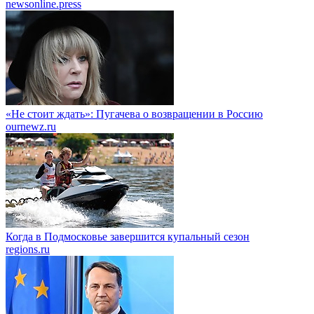
newsonline.press
«Не стоит ждать»: Пугачева о возвращении в Россию
ournewz.ru
Когда в Подмосковье завершится купальный сезон
regions.ru