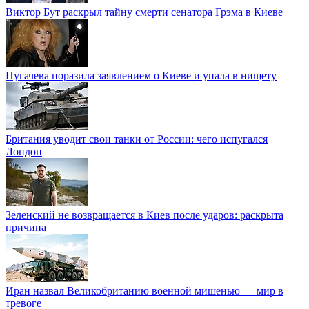
Виктор Бут раскрыл тайну смерти сенатора Грэма в Киеве
Пугачева поразила заявлением о Киеве и упала в нищету
Британия уводит свои танки от России: чего испугался
Лондон
Зеленский не возвращается в Киев после ударов: раскрыта
причина
Иран назвал Великобританию военной мишенью — мир в
тревоге