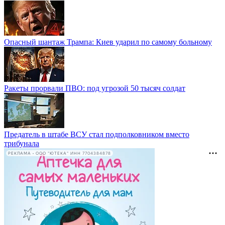
Опасный шантаж Трампа: Киев ударил по самому больному
Ракеты прорвали ПВО: под угрозой 50 тысяч солдат
Предатель в штабе ВСУ стал подполковником вместо
трибунала
РЕКЛАМА • ООО "ЮТЕКА" ИНН 7704384878