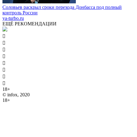
Соловьев раскрыл сроки перехода Донбасса под полный
контроль России
ya-turbo.ru
ЕЩЁ РЕКОМЕНДАЦИИ








18+
© infox, 2020
18+
На информационных ресурсах INFOX применяются
рекомендательные технологии (информационные технологии
предоставления информации на основе сбора, систематизации
и анализа сведений, относящихся к предпочтениям
пользователей сети "Интернет", находящихся на территории
Российской Федерации).