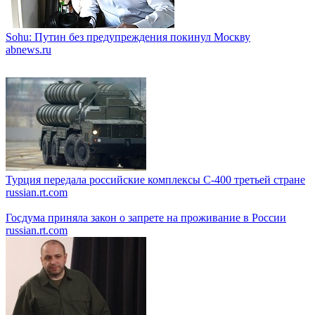
Sohu: Путин без предупреждения покинул Москву
abnews.ru
Турция передала российские комплексы С-400 третьей стране
russian.rt.com
Госдума приняла закон о запрете на проживание в России
russian.rt.com