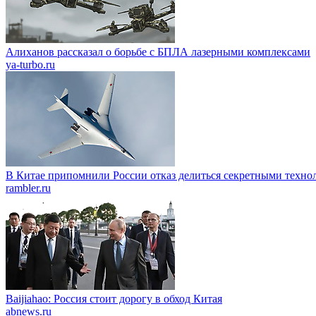
Алиханов рассказал о борьбе с БПЛА лазерными комплексами
ya-turbo.ru
В Китае припомнили России отказ делиться секретными техно
rambler.ru
Baijiahao: Россия стоит дорогу в обход Китая
abnews.ru