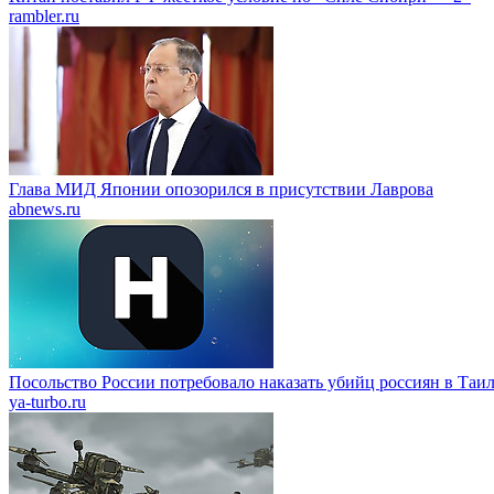
rambler.ru
Глава МИД Японии опозорился в присутствии Лаврова
abnews.ru
Посольство России потребовало наказать убийц россиян в Таи
ya-turbo.ru