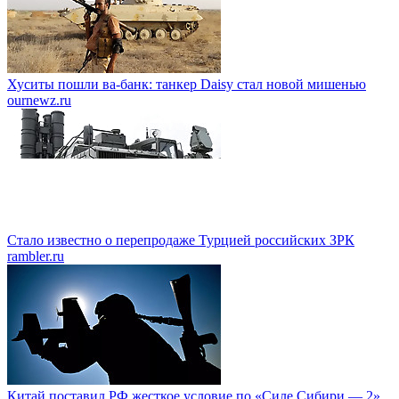
Хуситы пошли ва-банк: танкер Daisy стал новой мишенью
ournewz.ru
Стало известно о перепродаже Турцией российских ЗРК
rambler.ru
Китай поставил РФ жесткое условие по «Силе Сибири — 2»