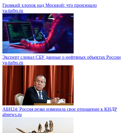
Громкий хлопок над Москвой: что произошло
ya-turbo.ru
Эксперт сливал СБУ данные о нефтяных объектах России
ya-turbo.ru
АБН24: Россия резко изменила свое отношение к КНДР
abnews.ru