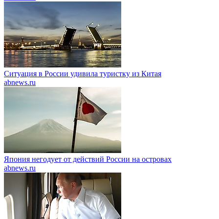
Ситуация в России удивила туристку из Китая
abnews.ru
Япония негодует от действий России на островах
abnews.ru