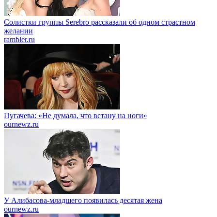
Солистки группы Serebro рассказали об одном страстном
желании
rambler.ru
Пугачева: «Не думала, что встану на ноги»
ournewz.ru
У Алибасова-младшего появилась десятая жена
ournewz.ru