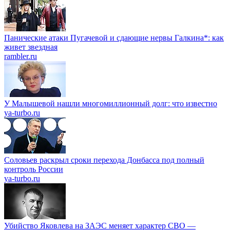
Панические атаки Пугачевой и сдающие нервы Галкина*: как
живет звездная
rambler.ru
У Малышевой нашли многомиллионный долг: что известно
ya-turbo.ru
Соловьев раскрыл сроки перехода Донбасса под полный
контроль России
ya-turbo.ru
Убийство Яковлева на ЗАЭС меняет характер СВО —