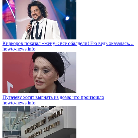
Киркоров показал «жену»: все обалдели! Ею ведь оказалась…
howto-news.info
Пугачеву хотят выгнать из дома: что произошло
howto-news.info