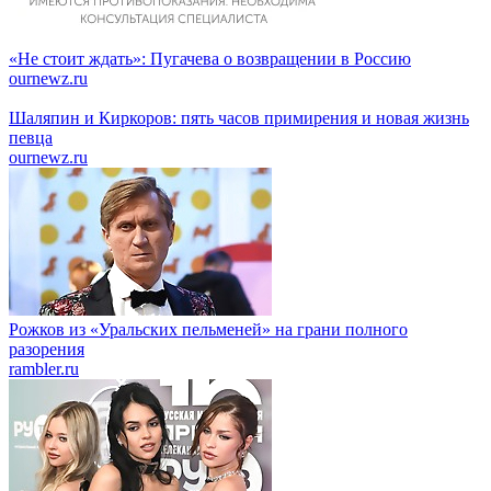
«Не стоит ждать»: Пугачева о возвращении в Россию
ournewz.ru
Шаляпин и Киркоров: пять часов примирения и новая жизнь
певца
ournewz.ru
Рожков из «Уральских пельменей» на грани полного
разорения
rambler.ru