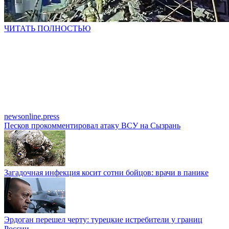
ЧИТАТЬ ПОЛНОСТЬЮ
newsonline.press
Песков прокомментировал атаку ВСУ на Сызрань
Загадочная инфекция косит сотни бойцов: врачи в панике
Эрдоган перешел черту: турецкие истребители у границ
России