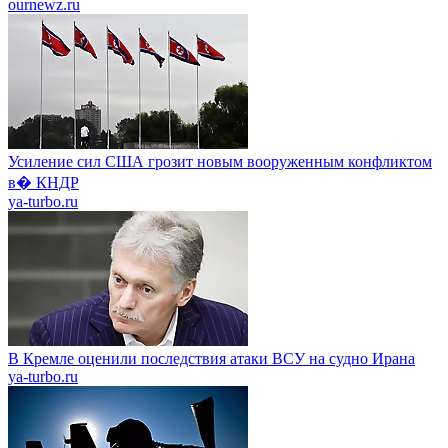
ournewz.ru
Усиление сил США грозит новым вооруженным конфликтом
в� КНДР
ya-turbo.ru
В Кремле оценили последствия атаки ВСУ на судно Ирана
ya-turbo.ru