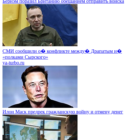
Бернэм поразил Британию обещанием отправить войска
СМИ сообщили о� конфликте между� Драпатым и�
«полками Сырского»
ya-turbo.ru
Илон Маск предрек гражданскую войну и отмену денег