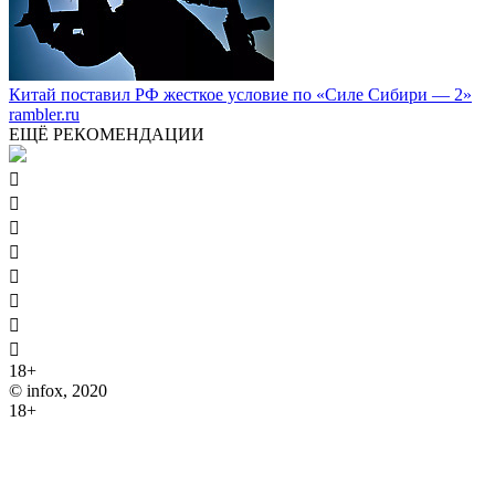
Китай поставил РФ жесткое условие по «Силе Сибири — 2»
rambler.ru
ЕЩЁ РЕКОМЕНДАЦИИ








18+
© infox, 2020
18+
На информационных ресурсах INFOX применяются
рекомендательные технологии (информационные технологии
предоставления информации на основе сбора, систематизации
и анализа сведений, относящихся к предпочтениям