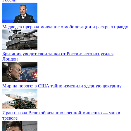
Медведев прервал молчание о мобилизации и раскрыл правду
Британия уводит свои танки от России: чего испугался
Лондон
Мир на пороге: в США тайно изменили ядерную доктрину
Иран назвал Великобританию военной мишенью — мир в
тревоге