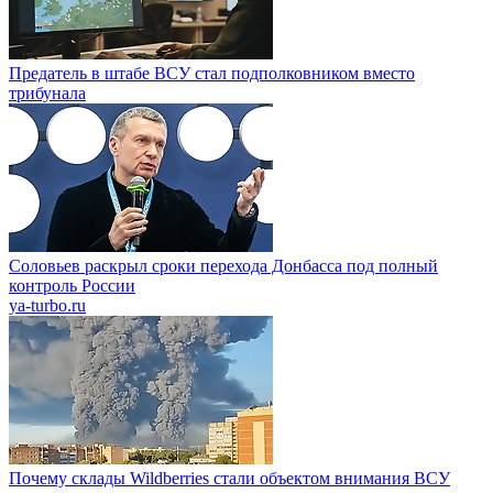
Предатель в штабе ВСУ стал подполковником вместо
трибунала
Соловьев раскрыл сроки перехода Донбасса под полный
контроль России
ya-turbo.ru
Почему склады Wildberries стали объектом внимания ВСУ