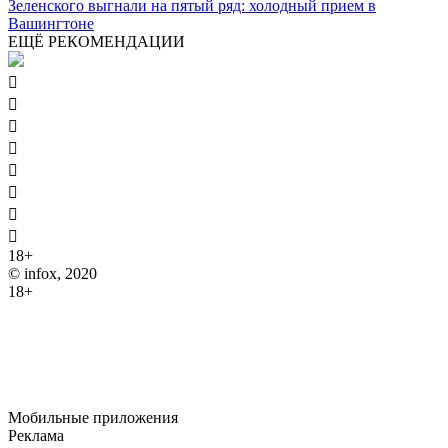
Зеленского выгнали на пятый ряд: холодный прием в
Вашингтоне
ЕЩЁ РЕКОМЕНДАЦИИ








18+
© infox, 2020
18+
На информационных ресурсах INFOX применяются
рекомендательные технологии (информационные технологии
предоставления информации на основе сбора, систематизации
и анализа сведений, относящихся к предпочтениям
пользователей сети "Интернет", находящихся на территории
Российской Федерации).
Мобильные приложения
Реклама