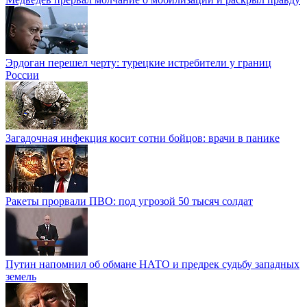
Эрдоган перешел черту: турецкие истребители у границ
России
Загадочная инфекция косит сотни бойцов: врачи в панике
Ракеты прорвали ПВО: под угрозой 50 тысяч солдат
Путин напомнил об обмане НАТО и предрек судьбу западных
земель