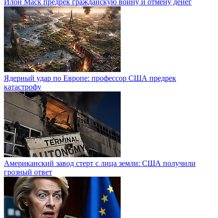
Илон Маск предрек гражданскую войну и отмену денег
Ядерный удар по Европе: профессор США предрек
катастрофу
Американский завод стерт с лица земли: США получили
грозный ответ