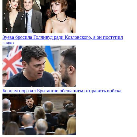
Зуева бросила Голливуд ради Козловского, а он поступил
гадко
Бернэм поразил Британию обещанием отправить войска