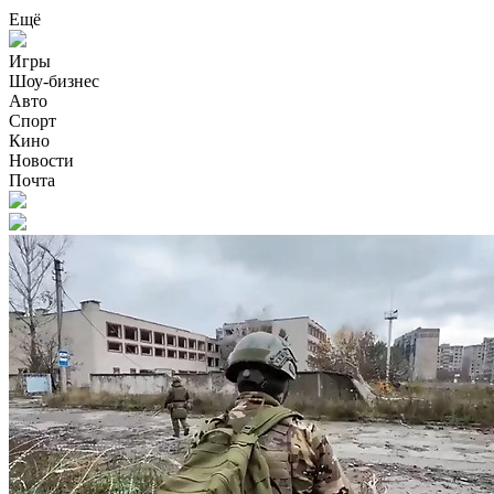
Ещё
Игры
Шоу-бизнес
Авто
Спорт
Кино
Новости
Почта