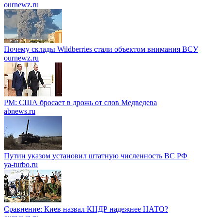
ournewz.ru
Почему склады Wildberries стали объектом внимания ВСУ
ournewz.ru
PM: США бросает в дрожь от слов Медведева
abnews.ru
Путин указом установил штатную численность ВС РФ
ya-turbo.ru
Сравнение: Киев назвал КНДР надежнее НАТО?