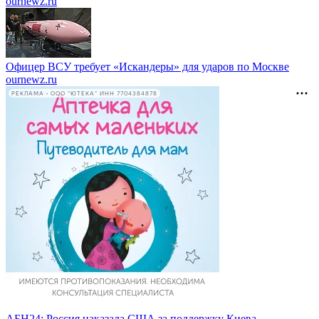
ournewz.ru
Офицер ВСУ требует «Искандеры» для ударов по Москве
ournewz.ru
РЕКЛАМА • ООО "ЮТЕКА" ИНН 7704384878
АБН24: Россия наказала США за поддержку Киева