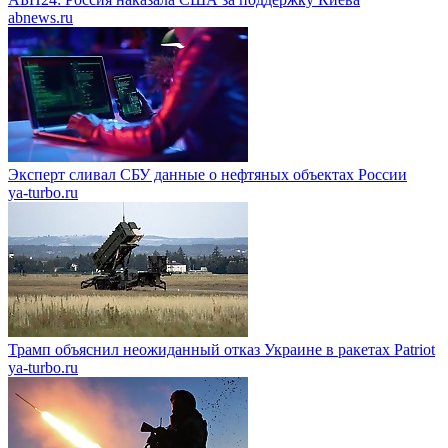
abnews.ru
Эксперт сливал СБУ данные о нефтяных объектах России
ya-turbo.ru
Трамп объяснил неожиданный отказ Украине в ракетах Patriot
ya-turbo.ru