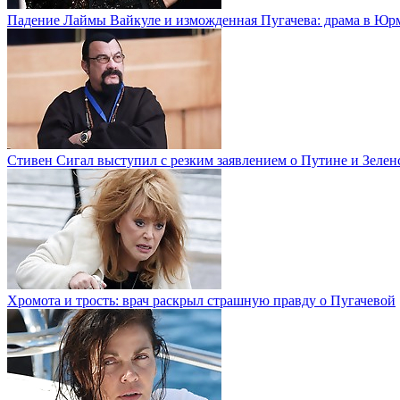
Падение Лаймы Вайкуле и изможденная Пугачева: драма в Юр
Стивен Сигал выступил с резким заявлением о Путине и Зелен
Хромота и трость: врач раскрыл страшную правду о Пугачевой