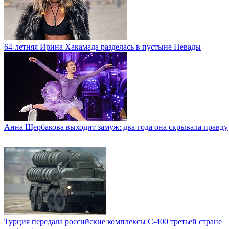
64-летняя Ирина Хакамада разделась в пустыне Невады
Анна Щербакова выходит замуж: два года она скрывала правду
Турция передала российские комплексы С-400 третьей стране