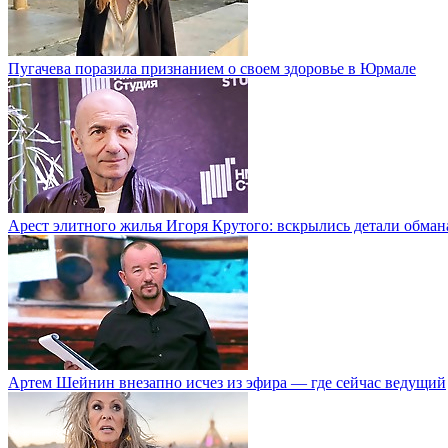
Пугачева поразила признанием о своем здоровье в Юрмале
Арест элитного жилья Игоря Крутого: вскрылись детали обман
Артем Шейнин внезапно исчез из эфира — где сейчас ведущий