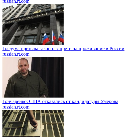
russian.rt.com
Госдума приняла закон о запрете на проживание в России
russian.rt.com
Гончаренко: США отказались от кандидатуры Умерова
russian.rt.com