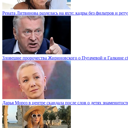
Рената Литвинова разделась на яхте: кадры без фильтров и рет
Зловещие пророчества Жириновского о Пугачевой и Галкине с
Дарья Мороз в центре скандала после слов о детях знаменитост