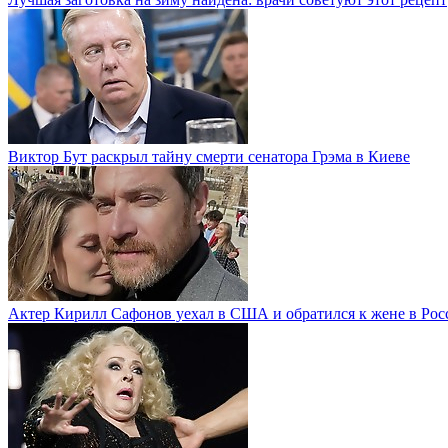
Виктор Бут раскрыл тайну смерти сенатора Грэма в Киеве
Актер Кирилл Сафонов уехал в США и обратился к жене в Рос