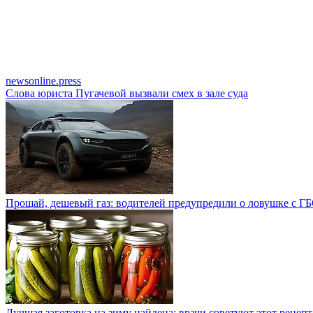
newsonline.press
Слова юриста Пугачевой вызвали смех в зале суда
Прощай, дешевый газ: водителей предупредили о ловушке с Г
Лучшая заготовка на зиму найдена: врачи советуют этот рецепт