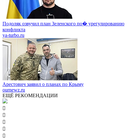
Подоляк озвучил план Зеленского по� урегулированию
конфликта
ya-turbo.ru
Арестович заявил о планах по Крыму
ournewz.ru
ЕЩЁ РЕКОМЕНДАЦИИ




