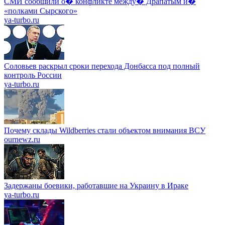
СМИ сообщили о� конфликте между� Драпатым и�
«полками Сырского»
ya-turbo.ru
Соловьев раскрыл сроки перехода Донбасса под полный
контроль России
ya-turbo.ru
Почему склады Wildberries стали объектом внимания ВСУ
ournewz.ru
Задержаны боевики, работавшие на Украину в Ираке
ya-turbo.ru