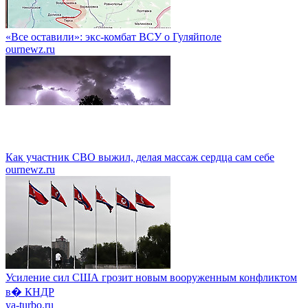
«Все оставили»: экс-комбат ВСУ о Гуляйполе
ournewz.ru
Как участник СВО выжил, делая массаж сердца сам себе
ournewz.ru
Усиление сил США грозит новым вооруженным конфликтом
в� КНДР
ya-turbo.ru