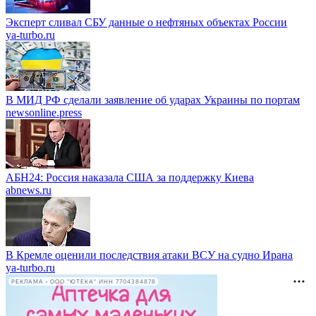
Эксперт сливал СБУ данные о нефтяных объектах России
ya-turbo.ru
В МИД РФ сделали заявление об ударах Украины по портам
newsonline.press
АБН24: Россия наказала США за поддержку Киева
abnews.ru
В Кремле оценили последствия атаки ВСУ на судно Ирана
ya-turbo.ru
РЕКЛАМА • ООО "ЮТЕКА" ИНН 7704384878