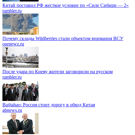
Китай поставил РФ жесткое условие по «Силе Сибири — 2»
rambler.ru
Почему склады Wildberries стали объектом внимания ВСУ
ournewz.ru
После удара по Киеву жители заговорили на русском
rambler.ru
Baijiahao: Россия стоит дорогу в обход Китая
abnews.ru