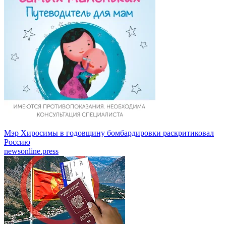
Мэр Хиросимы в годовщину бомбардировки раскритиковал
Россию
newsonline.press