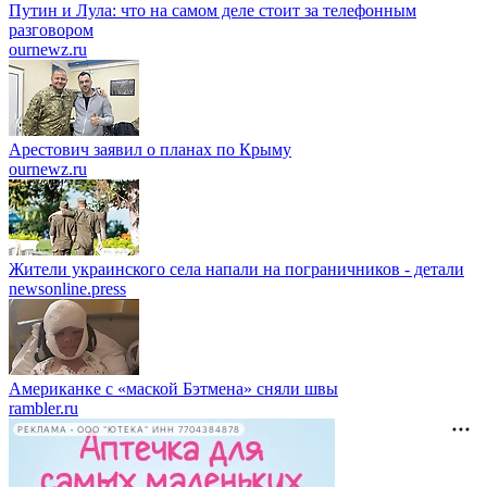
Путин и Лула: что на самом деле стоит за телефонным
разговором
ournewz.ru
Арестович заявил о планах по Крыму
ournewz.ru
Жители украинского села напали на пограничников - детали
newsonline.press
Американке с «маской Бэтмена» сняли швы
rambler.ru
РЕКЛАМА • ООО "ЮТЕКА" ИНН 7704384878