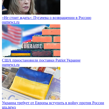
«Не стоит ждать»: Пугачева о возвращении в Россию
ournewz.ru
США приостановили поставки Patriot Украине
ournewz.ru
Украина требует от Европы вступить в войну против России
ura.news