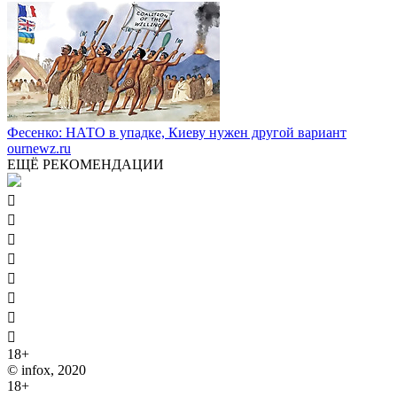
Фесенко: НАТО в упадке, Киеву нужен другой вариант
ournewz.ru
ЕЩЁ РЕКОМЕНДАЦИИ








18+
© infox, 2020
18+