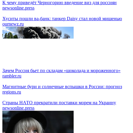
К чему приведёт Черногорию введение виз для россиян
newsonline.press
Хуситы пошли ва-банк: танкер Daisy стал новой мишенью
ournewz.ru
Зачем Россия бьет по складам «шоколада и мороженного»
rambler.ru
Магнитные бури и солнечные вспышки в России: прогноз
regions.ru
Страны НАТО прекратили поставки морем на Украину
newsonline.press