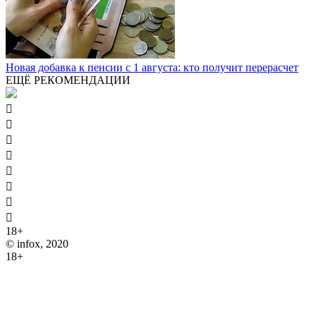
Новая добавка к пенсии с 1 августа: кто получит перерасчет
ЕЩЁ РЕКОМЕНДАЦИИ








18+
© infox, 2020
18+
На информационных ресурсах INFOX применяются
рекомендательные технологии (информационные технологии
предоставления информации на основе сбора, систематизации
и анализа сведений, относящихся к предпочтениям