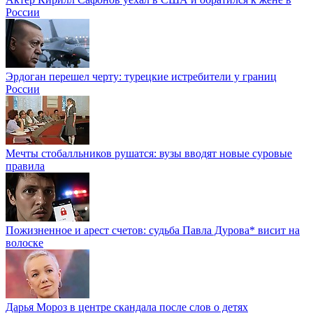
России
Эрдоган перешел черту: турецкие истребители у границ
России
Мечты стобалльников рушатся: вузы вводят новые суровые
правила
Пожизненное и арест счетов: судьба Павла Дурова* висит на
волоске
Дарья Мороз в центре скандала после слов о детях