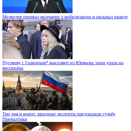
Медведев прервал молчание о мобилизации и раскрыл правду
Пугачеву с Галкиным* выселяют из Юрмалы: цена упала на
миллионы
Три дня и конец: западные эксперты предсказали судьбу
Прибалтики