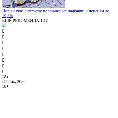
Новый указ с августа: поражающие надбавки к пенсиям до
19,3%
ЕЩЁ РЕКОМЕНДАЦИИ








18+
© infox, 2020
18+
На информационных ресурсах INFOX применяются
рекомендательные технологии (информационные технологии
предоставления информации на основе сбора, систематизации
и анализа сведений, относящихся к предпочтениям
пользователей сети "Интернет", находящихся на территории
Российской Федерации).