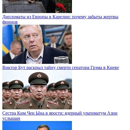
Дипломаты из Европы в Карелии: почему забыты жертвы
финнов
Виктор Бут раскрыл тайну смерти сенатора Грэма в Киеве
Сестра Ким Чен Ына в ярости: ядерный ультиматум Азии
услышан