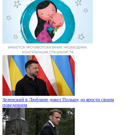
Зеленский в Люблине довел Польшу до ярости своим
поведением