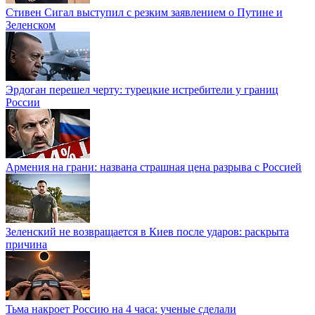
Стивен Сигал выступил с резким заявлением о Путине и
Зеленском
Эрдоган перешел черту: турецкие истребители у границ
России
Армения на грани: названа страшная цена разрыва с Россией
Зеленский не возвращается в Киев после ударов: раскрыта
причина
Тьма накроет Россию на 4 часа: ученые сделали