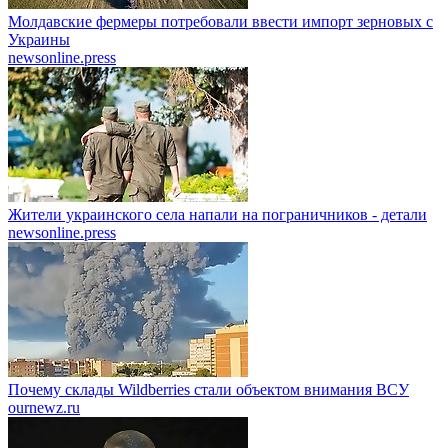
Молдавские фермеры потребовали ввести импорт зерновых с
Украины
newsonline.press
Жители украинского села напали на пограничников - детали
newsonline.press
Почему склады Wildberries стали объектом внимания ВСУ
ournewz.ru