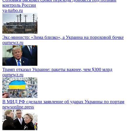
контроль России
ya-turbo.ru
Экс-министр: «Зима близко», а Украина на пороховой бочке
ournewz.ru
Трамп отказал Украине: ракеты важнее, чем $300 млрд
ournewz.ru
В МИД РФ сделали заявление об ударах Украины по портам
newsonline.press