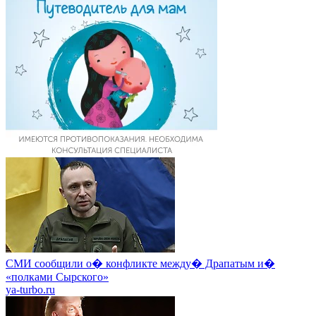
СМИ сообщили о� конфликте между� Драпатым и�
«полками Сырского»
ya-turbo.ru