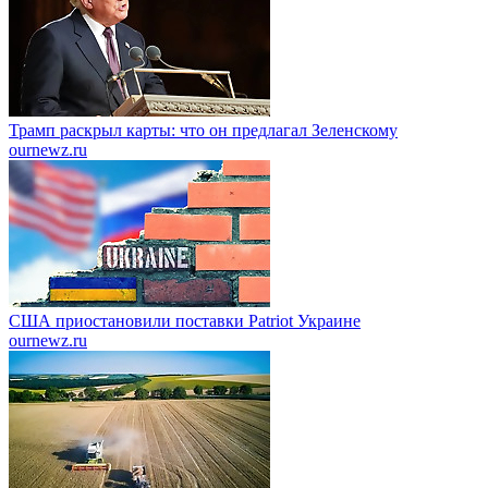
Трамп раскрыл карты: что он предлагал Зеленскому
ournewz.ru
США приостановили поставки Patriot Украине
ournewz.ru