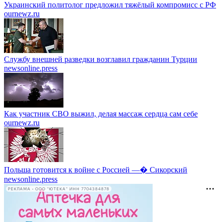
Украинский политолог предложил тяжёлый компромисс с РФ
ournewz.ru
Службу внешней разведки возглавил гражданин Турции
newsonline.press
Как участник СВО выжил, делая массаж сердца сам себе
ournewz.ru
Польша готовится к войне с Россией —� Сикорский
newsonline.press
РЕКЛАМА • ООО "ЮТЕКА" ИНН 7704384878