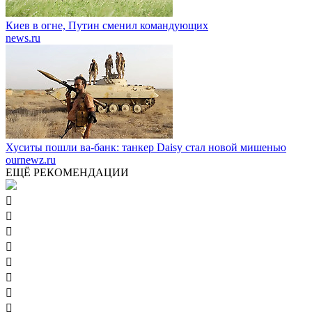
Киев в огне, Путин сменил командующих
news.ru
Хуситы пошли ва-банк: танкер Daisy стал новой мишенью
ournewz.ru
ЕЩЁ РЕКОМЕНДАЦИИ







