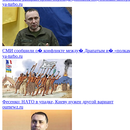
ya-turbo.ru
СМИ сообщили о� конфликте между� Драпатым и� «полкам
ya-turbo.ru
Фесенко: НАТО в упадке, Киеву нужен другой вариант
ournewz.ru