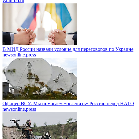
ya-turbo.ru
В МИД России назвали условие для переговоров по Украине
newsonline.press
Офицер ВСУ: Мы помогаем «ослепить» Россию перед НАТО
newsonline.press