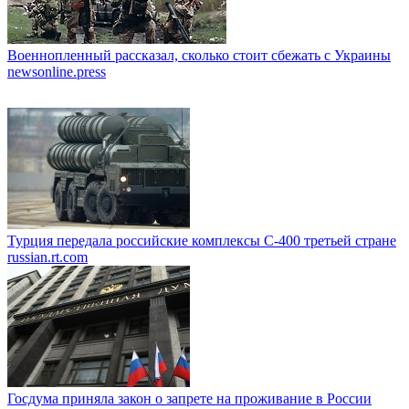
Военнопленный рассказал, сколько стоит сбежать с Украины
newsonline.press
Турция передала российские комплексы С-400 третьей стране
russian.rt.com
Госдума приняла закон о запрете на проживание в России