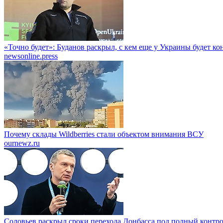
«Точно будет»: Буданов раскрыл, с кем еще у Украины будет к
newsonline.press
Почему склады Wildberries стали объектом внимания ВСУ
ournewz.ru
Соловьев раскрыл сроки перехода Донбасса под полный контр