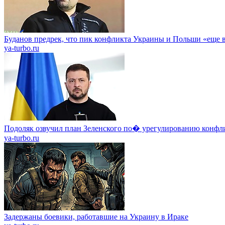
Буданов предрек, что пик конфликта Украины и Польши «еще 
ya-turbo.ru
Подоляк озвучил план Зеленского по� урегулированию конфл
ya-turbo.ru
Задержаны боевики, работавшие на Украину в Ираке