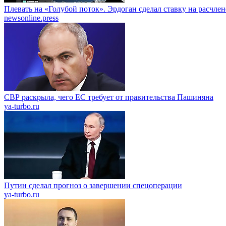
Плевать на «Голубой поток». Эрдоган сделал ставку на расчле
newsonline.press
СВР раскрыла, чего ЕС требует от правительства Пашиняна
ya-turbo.ru
Путин сделал прогноз о завершении спецоперации
ya-turbo.ru