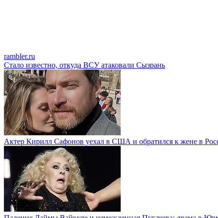
rambler.ru
Стало известно, откуда ВСУ атаковали Сызрань
Актер Кирилл Сафонов уехал в США и обратился к жене в Рос
Падение Лаймы Вайкуле и изможденная Пугачева: драма в Юр