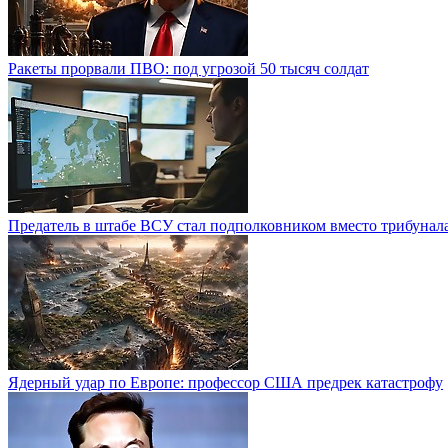
Ракеты прорвали ПВО: под угрозой 50 тысяч солдат
Предатель в штабе ВСУ стал подполковником вместо трибунал
Ядерный удар по Европе: профессор США предрек катастрофу