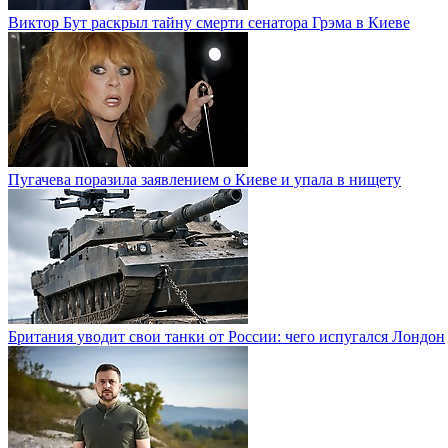
Виктор Бут раскрыл тайну смерти сенатора Грэма в Киеве
Пугачева поразила заявлением о Киеве и упала в нищету
Британия уводит свои танки от России: чего испугался Лондон