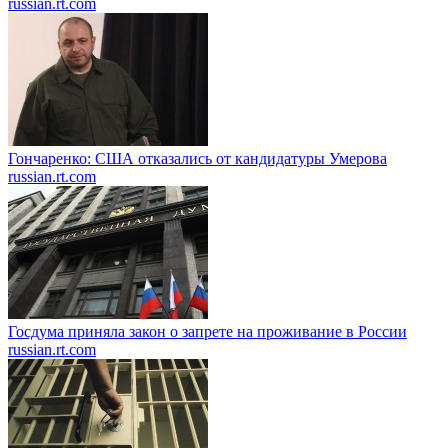
russian.rt.com
Гончаренко: США отказались от кандидатуры Умерова
russian.rt.com
Госдума приняла закон о запрете на проживание в России
russian.rt.com