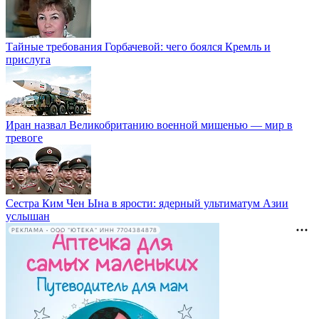
Тайные требования Горбачевой: чего боялся Кремль и
прислуга
Иран назвал Великобританию военной мишенью — мир в
тревоге
Сестра Ким Чен Ына в ярости: ядерный ультиматум Азии
услышан
РЕКЛАМА • ООО "ЮТЕКА" ИНН 7704384878