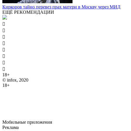
Киркоров тайно перевез прах матери в Москву через МИД
ЕЩЁ РЕКОМЕНДАЦИИ








18+
© infox, 2020
18+
На информационных ресурсах INFOX применяются
рекомендательные технологии (информационные технологии
предоставления информации на основе сбора, систематизации
и анализа сведений, относящихся к предпочтениям
пользователей сети "Интернет", находящихся на территории
Российской Федерации).
Мобильные приложения
Реклама