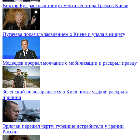
Виктор Бут раскрыл тайну смерти сенатора Грэма в Киеве
Пугачева поразила заявлением о Киеве и упала в нищету
Медведев прервал молчание о мобилизации и раскрыл правду
Зеленский не возвращается в Киев после ударов: раскрыта
причина
Эрдоган перешел черту: турецкие истребители у границ
России