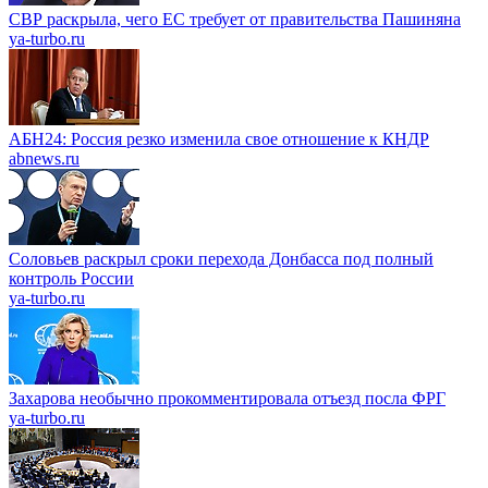
СВР раскрыла, чего ЕС требует от правительства Пашиняна
ya-turbo.ru
АБН24: Россия резко изменила свое отношение к КНДР
abnews.ru
Соловьев раскрыл сроки перехода Донбасса под полный
контроль России
ya-turbo.ru
Захарова необычно прокомментировала отъезд посла ФРГ
ya-turbo.ru