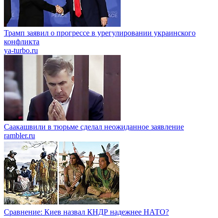
Трамп заявил о прогрессе в урегулировании украинского
конфликта
ya-turbo.ru
Саакашвили в тюрьме сделал неожиданное заявление
rambler.ru
Сравнение: Киев назвал КНДР надежнее НАТО?