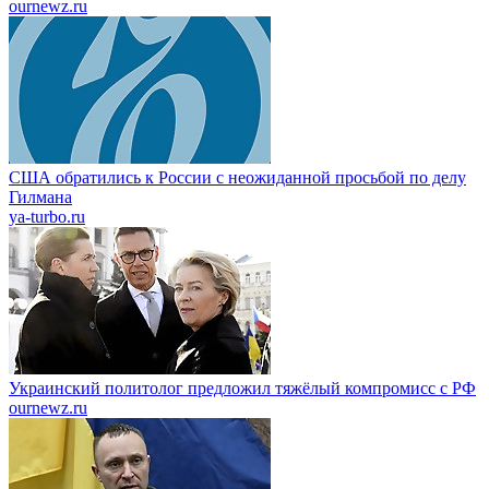
ournewz.ru
США обратились к России с неожиданной просьбой по делу
Гилмана
ya-turbo.ru
Украинский политолог предложил тяжёлый компромисс с РФ
ournewz.ru