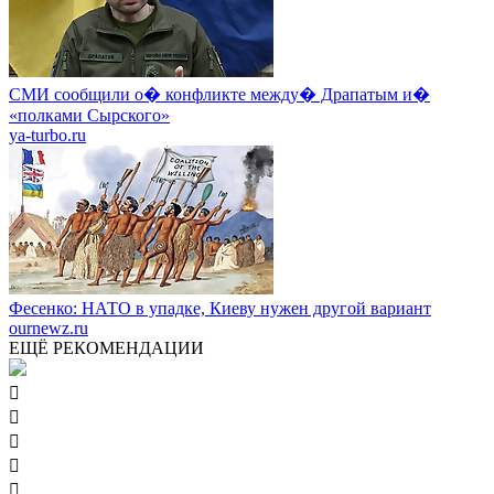
СМИ сообщили о� конфликте между� Драпатым и�
«полками Сырского»
ya-turbo.ru
Фесенко: НАТО в упадке, Киеву нужен другой вариант
ournewz.ru
ЕЩЁ РЕКОМЕНДАЦИИ




