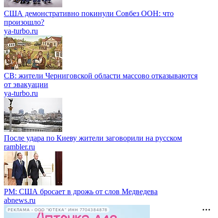
США демонстративно покинули Совбез ООН: что
произошло?
ya-turbo.ru
СВ: жители Черниговской области массово отказываются
от эвакуации
ya-turbo.ru
После удара по Киеву жители заговорили на русском
rambler.ru
PM: США бросает в дрожь от слов Медведева
abnews.ru
РЕКЛАМА • ООО "ЮТЕКА" ИНН 7704384878