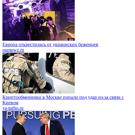
Европа открестилась от украинских беженцев
ournewz.ru
Криптообменники в Москве попали под удар из-за связи с
Киевом
ya-turbo.ru