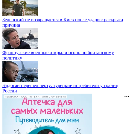
Зеленский не возвращается в Киев после ударов: раскрыта
причина
Французские военные открыли огонь по британскому
политику
Эрдоган перешел черту: турецкие истребители у границ
России
РЕКЛАМА • ООО "ЮТЕКА" ИНН 7704384878