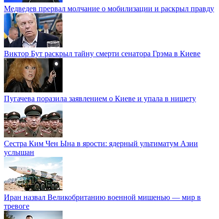
Медведев прервал молчание о мобилизации и раскрыл правду
Виктор Бут раскрыл тайну смерти сенатора Грэма в Киеве
Пугачева поразила заявлением о Киеве и упала в нищету
Сестра Ким Чен Ына в ярости: ядерный ультиматум Азии
услышан
Иран назвал Великобританию военной мишенью — мир в
тревоге