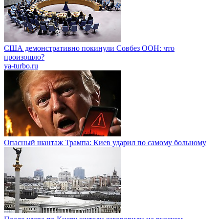
США демонстративно покинули Совбез ООН: что
произошло?
ya-turbo.ru
Опасный шантаж Трампа: Киев ударил по самому больному