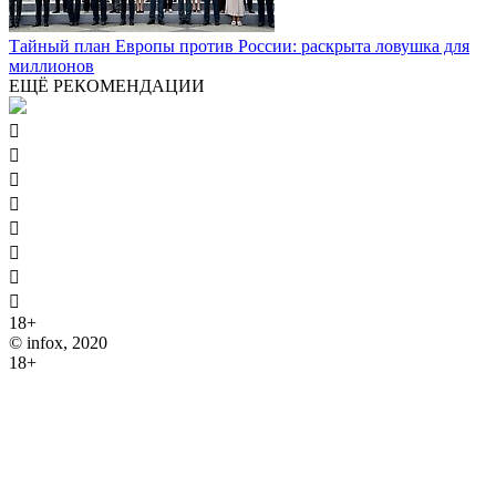
Тайный план Европы против России: раскрыта ловушка для
миллионов
ЕЩЁ РЕКОМЕНДАЦИИ








18+
© infox, 2020
18+
На информационных ресурсах INFOX применяются
рекомендательные технологии (информационные технологии
предоставления информации на основе сбора, систематизации
и анализа сведений, относящихся к предпочтениям
пользователей сети "Интернет", находящихся на территории
Российской Федерации).