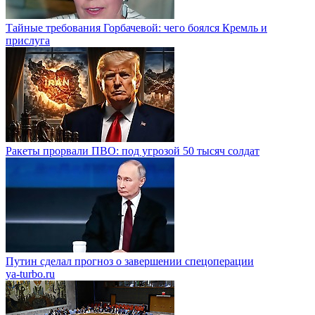
Тайные требования Горбачевой: чего боялся Кремль и
прислуга
Ракеты прорвали ПВО: под угрозой 50 тысяч солдат
Путин сделал прогноз о завершении спецоперации
ya-turbo.ru