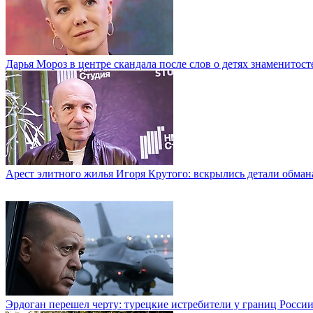
Дарья Мороз в центре скандала после слов о детях знаменитост
Арест элитного жилья Игоря Крутого: вскрылись детали обман
Эрдоган перешел черту: турецкие истребители у границ Росси