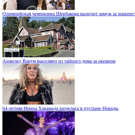
Олимпийская чемпионка Щербакова выходит замуж за хоккеис
Анжелку Варум выселяют из тайного дома за океаном
64-летняя Ирина Хакамада разделась в пустыне Невады