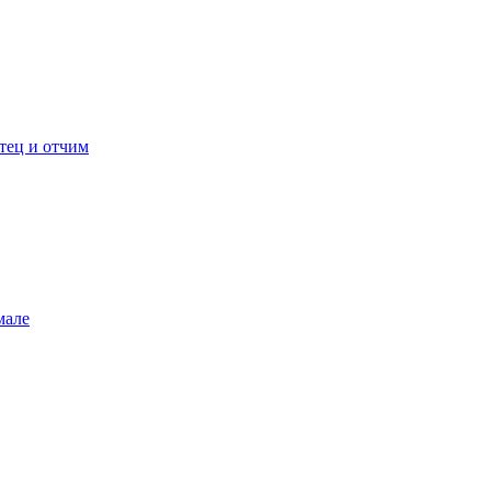
тец и отчим
мале