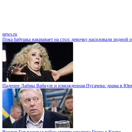
news.ru
Пока бабушка накрывает на стол: девочку насиловали родной о
Падение Лаймы Вайкуле и изможденная Пугачева: драма в Юр
Виктор Бут раскрыл тайну смерти сенатора Грэма в Киеве