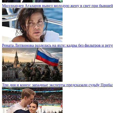
Миллиардер Агаларов вывел молодую жену в свет при бывшей
Рената Литвинова разделась на яхте: кадры без фильтров и рет
Три дня и конец: западные эксперты предсказали судьбу Приба