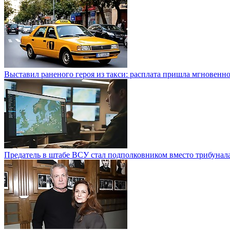
Выставил раненого героя из такси: расплата пришла мгновенн
Предатель в штабе ВСУ стал подполковником вместо трибунал