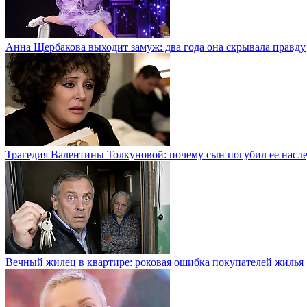
Анна Щербакова выходит замуж: два года она скрывала правду
Трагедия Валентины Толкуновой: почему сын погубил ее насл
Вечный жилец в квартире: роковая ошибка покупателей жилья