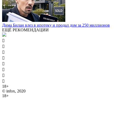
Дима Билан влез в ипотеку и продал дом за 250 миллионов
ЕЩЁ РЕКОМЕНДАЦИИ








18+
© infox, 2020
18+
На информационных ресурсах INFOX применяются
рекомендательные технологии (информационные технологии
предоставления информации на основе сбора, систематизации
и анализа сведений, относящихся к предпочтениям