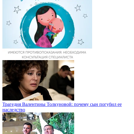
Трагедия Валентины Толкуновой: почему сын погубил ее
наследство