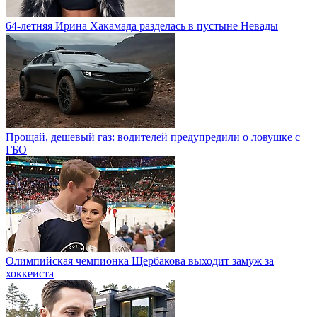
64-летняя Ирина Хакамада разделась в пустыне Невады
Прощай, дешевый газ: водителей предупредили о ловушке с
ГБО
Олимпийская чемпионка Щербакова выходит замуж за
хоккеиста