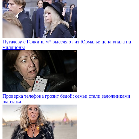
Пугачеву с Галкиным* выселяют из Юрмалы: цена упала на
миллионы
Проверка телефона грозит бедой: семьи стали заложниками
шантажа