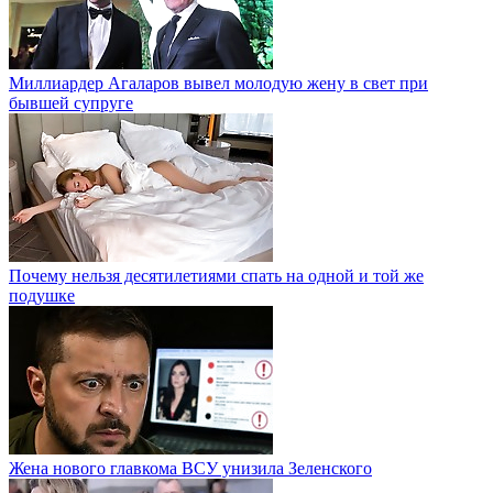
Миллиардер Агаларов вывел молодую жену в свет при
бывшей супруге
Почему нельзя десятилетиями спать на одной и той же
подушке
Жена нового главкома ВСУ унизила Зеленского