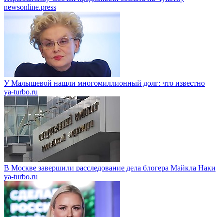
newsonline.press
У Малышевой нашли многомиллионный долг: что известно
ya-turbo.ru
В Москве завершили расследование дела блогера Майкла Наки
ya-turbo.ru