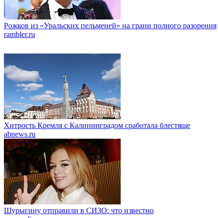
Рожков из «Уральских пельменей» на грани полного разорения
rambler.ru
Хитрость Кремля с Калининградом сработала блестяще
abnews.ru
Шурыгину отправили в СИЗО: что известно