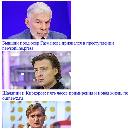
Бывший продюсер Газманова признался в преступлении
newsonline.press
Шаляпин и Киркоров: пять часов примирения и новая жизнь п
ournewz.ru