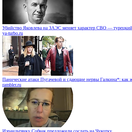
Убийство Яковлева на ЗАЭС меняет характер СВО — турецкий
ya-turbo.ru
Панические атаки Пугачевой и сдающие нервы Галкина*: как ж
rambler.ru
Израильтянку Собчак предложили сослать на Чукотку