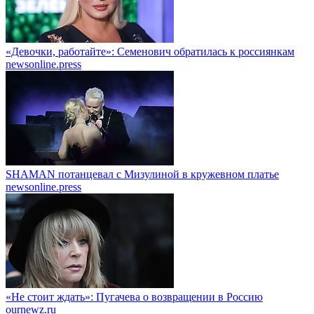
«Девочки, работайте»: Семенович обратилась к россиянкам
newsonline.press
SHAMAN потанцевал с Мизулиной в кружевном платье
newsonline.press
«Не стоит ждать»: Пугачева о возвращении в Россию
ournewz.ru