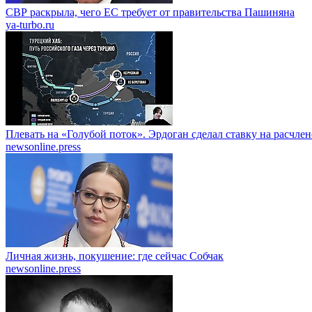
СВР раскрыла, чего ЕС требует от правительства Пашиняна
ya-turbo.ru
Плевать на «Голубой поток». Эрдоган сделал ставку на расчле
newsonline.press
Личная жизнь, покушение: где сейчас Собчак
newsonline.press