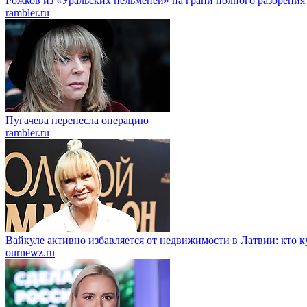
Рожков из «Уральских пельменей» на грани полного разорения
rambler.ru
Пугачева перенесла операцию
rambler.ru
Вайкуле активно избавляется от недвижимости в Латвии: кто 
ournewz.ru