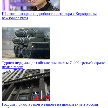
Шаляпин раскрыл подробности разговора с Киркоровым
newsonline.press
Турция передала российские комплексы С-400 третьей стране
russian.rt.com
Госдума приняла закон о запрете на проживание в России