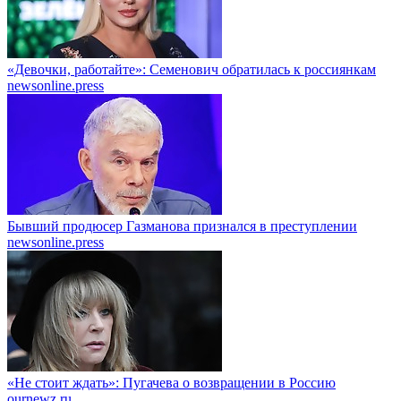
«Девочки, работайте»: Семенович обратилась к россиянкам
newsonline.press
Бывший продюсер Газманова признался в преступлении
newsonline.press
«Не стоит ждать»: Пугачева о возвращении в Россию
ournewz.ru