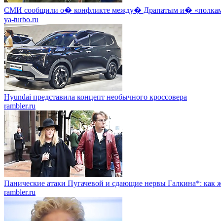
СМИ сообщили о� конфликте между� Драпатым и� «полкам
ya-turbo.ru
Hyundai представила концепт необычного кроссовера
rambler.ru
Панические атаки Пугачевой и сдающие нервы Галкина*: как ж
rambler.ru