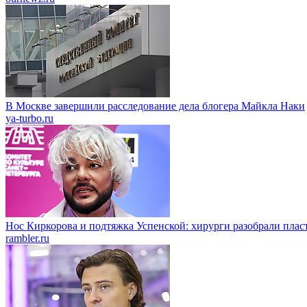
В Москве завершили расследование дела блогера Майкла Наки
ya-turbo.ru
Нос Киркорова и подтяжка Успенской: хирурги разобрали пласт
rambler.ru