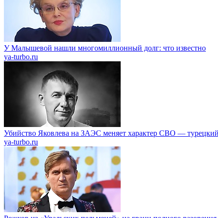
У Малышевой нашли многомиллионный долг: что известно
ya-turbo.ru
Убийство Яковлева на ЗАЭС меняет характер СВО — турецкий
ya-turbo.ru