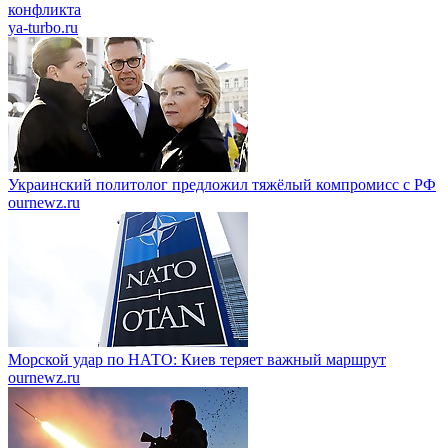
конфликта
ya-turbo.ru
Украинский политолог предложил тяжёлый компромисс с РФ
ournewz.ru
Морской удар по НАТО: Киев теряет важный маршрут
ournewz.ru