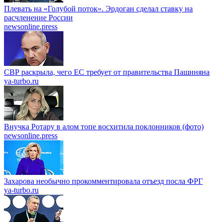
Плевать на «Голубой поток». Эрдоган сделал ставку на
расчленение России
newsonline.press
СВР раскрыла, чего ЕС требует от правительства Пашиняна
ya-turbo.ru
Внучка Ротару в алом топе восхитила поклонников (фото)
newsonline.press
Захарова необычно прокомментировала отъезд посла ФРГ
ya-turbo.ru