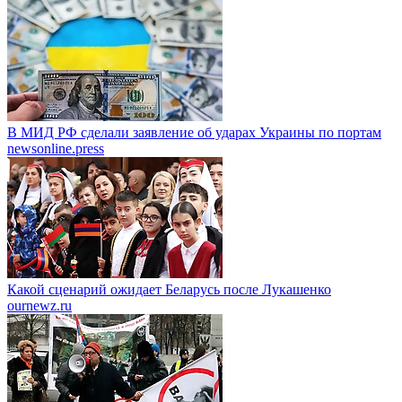
В МИД РФ сделали заявление об ударах Украины по портам
newsonline.press
Какой сценарий ожидает Беларусь после Лукашенко
ournewz.ru