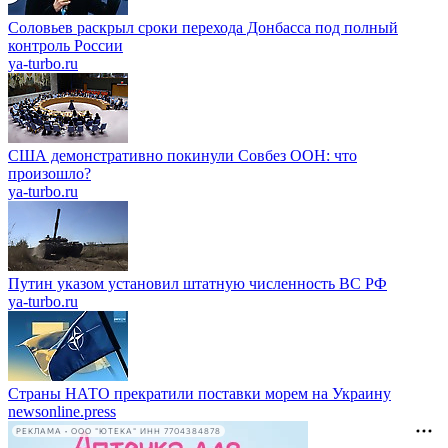
Соловьев раскрыл сроки перехода Донбасса под полный
контроль России
ya-turbo.ru
США демонстративно покинули Совбез ООН: что
произошло?
ya-turbo.ru
Путин указом установил штатную численность ВС РФ
ya-turbo.ru
Страны НАТО прекратили поставки морем на Украину
newsonline.press
РЕКЛАМА • ООО "ЮТЕКА" ИНН 7704384878