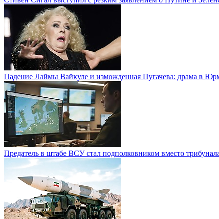
Падение Лаймы Вайкуле и изможденная Пугачева: драма в Юр
Предатель в штабе ВСУ стал подполковником вместо трибунал