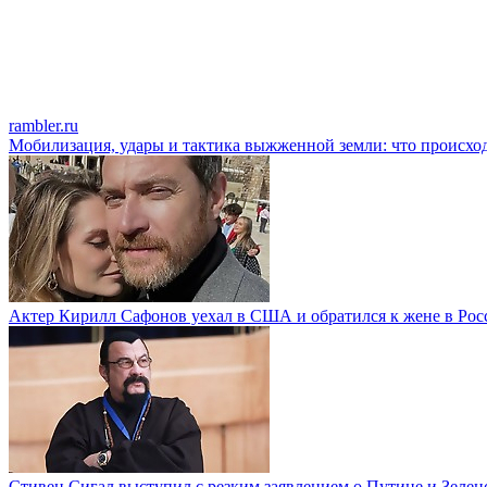
rambler.ru
Мобилизация, удары и тактика выжженной земли: что происхо
Актер Кирилл Сафонов уехал в США и обратился к жене в Рос
Стивен Сигал выступил с резким заявлением о Путине и Зелен