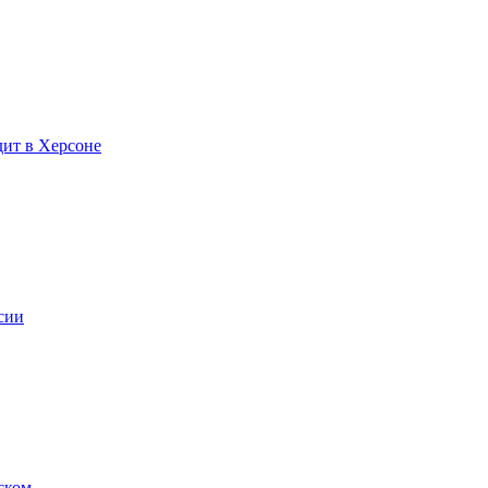
дит в Херсоне
сии
ском