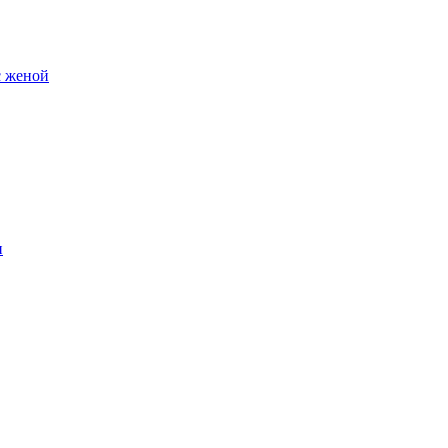
с женой
и