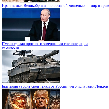
Иран назвал Великобританию военной мишенью — мир в трев
Путин сделал прогноз о завершении спецоперации
ya-turbo.ru
Британия уводит свои танки от России: чего испугался Лондон