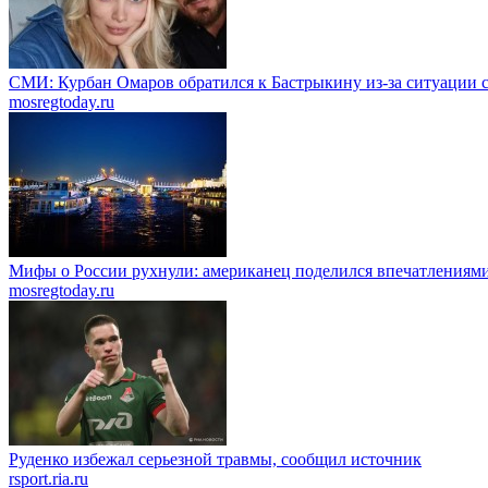
СМИ: Курбан Омаров обратился к Бастрыкину из-за ситуации 
mosregtoday.ru
Мифы о России рухнули: американец поделился впечатлениям
mosregtoday.ru
Руденко избежал серьезной травмы, сообщил источник
rsport.ria.ru