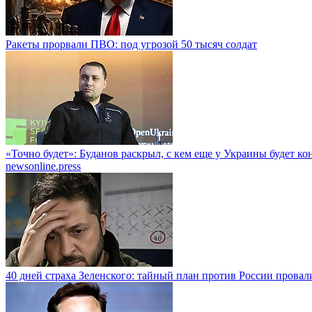
Ракеты прорвали ПВО: под угрозой 50 тысяч солдат
«Точно будет»: Буданов раскрыл, с кем еще у Украины будет к
newsonline.press
40 дней страха Зеленского: тайный план против России провал