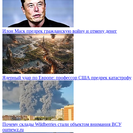
Илон Маск предрек гражданскую войну и отмену денег
Ядерный удар по Европе: профессор США предрек катастрофу
Почему склады Wildberries стали объектом внимания ВСУ
ournewz.ru