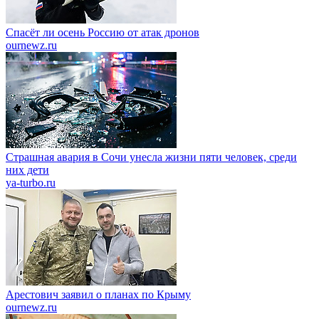
Спасёт ли осень Россию от атак дронов
ournewz.ru
Страшная авария в Сочи унесла жизни пяти человек, среди
них дети
ya-turbo.ru
Арестович заявил о планах по Крыму
ournewz.ru