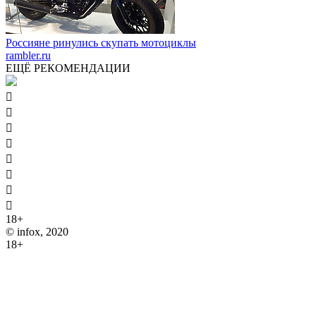
Россияне ринулись скупать мотоциклы
rambler.ru
ЕЩЁ РЕКОМЕНДАЦИИ








18+
© infox, 2020
18+
На информационных ресурсах INFOX применяются
рекомендательные технологии (информационные технологии
предоставления информации на основе сбора, систематизации
и анализа сведений, относящихся к предпочтениям
пользователей сети "Интернет", находящихся на территории