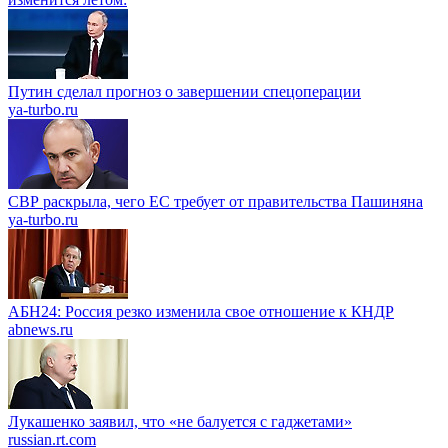
Путин сделал прогноз о завершении спецоперации
ya-turbo.ru
СВР раскрыла, чего ЕС требует от правительства Пашиняна
ya-turbo.ru
АБН24: Россия резко изменила свое отношение к КНДР
abnews.ru
Лукашенко заявил, что «не балуется с гаджетами»
russian.rt.com