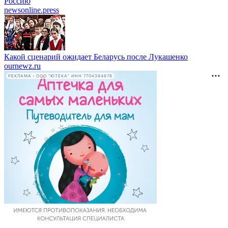
Россию
newsonline.press
Какой сценарий ожидает Беларусь после Лукашенко
ournewz.ru
РЕКЛАМА • ООО "ЮТЕКА" ИНН 7704384878