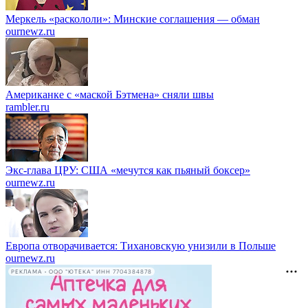
Меркель «раскололи»: Минские соглашения — обман
ournewz.ru
Американке с «маской Бэтмена» сняли швы
rambler.ru
Экс-глава ЦРУ: США «мечутся как пьяный боксер»
ournewz.ru
Европа отворачивается: Тихановскую унизили в Польше
ournewz.ru
РЕКЛАМА • ООО "ЮТЕКА" ИНН 7704384878