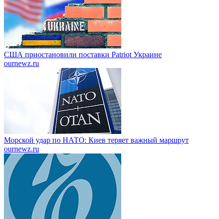
США приостановили поставки Patriot Украине
ournewz.ru
Морской удар по НАТО: Киев теряет важный маршрут
ournewz.ru