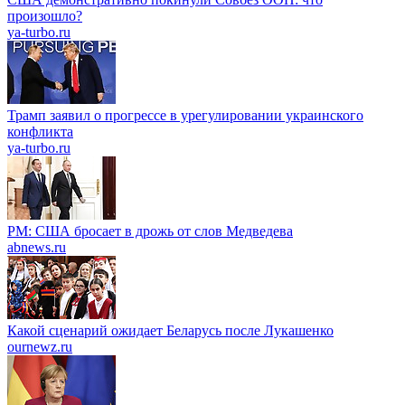
произошло?
ya-turbo.ru
Трамп заявил о прогрессе в урегулировании украинского
конфликта
ya-turbo.ru
PM: США бросает в дрожь от слов Медведева
abnews.ru
Какой сценарий ожидает Беларусь после Лукашенко
ournewz.ru