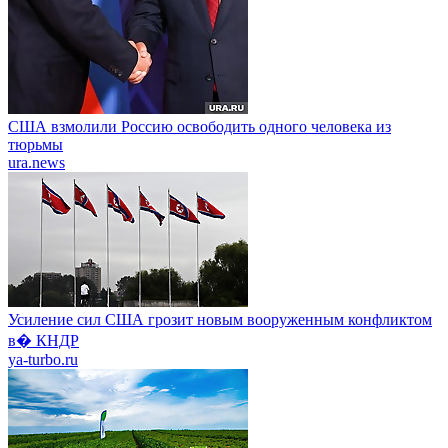
США взмолили Россию освободить одного человека из
тюрьмы
ura.news
Усиление сил США грозит новым вооруженным конфликтом
в� КНДР
ya-turbo.ru