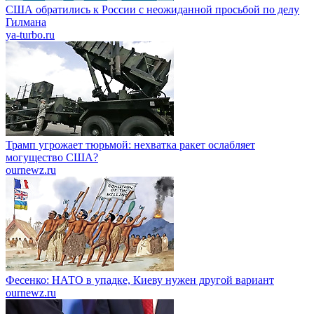
США обратились к России с неожиданной просьбой по делу
Гилмана
ya-turbo.ru
Трамп угрожает тюрьмой: нехватка ракет ослабляет
могущество США?
ournewz.ru
Фесенко: НАТО в упадке, Киеву нужен другой вариант
ournewz.ru