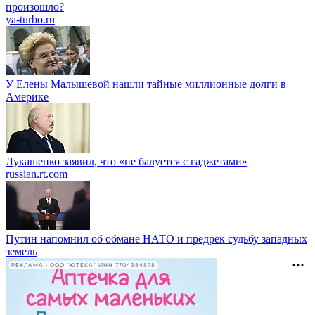
произошло?
ya-turbo.ru
У Елены Малышевой нашли тайные миллионные долги в
Америке
Лукашенко заявил, что «не балуется с гаджетами»
russian.rt.com
Путин напомнил об обмане НАТО и предрек судьбу западных
земель
РЕКЛАМА • ООО "ЮТЕКА" ИНН 7704384878