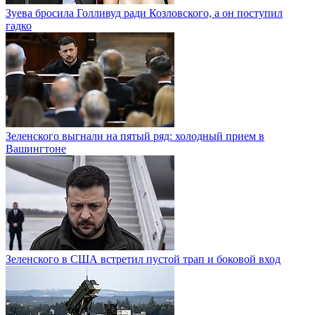
Зуева бросила Голливуд ради Козловского, а он поступил
гадко
Зеленского выгнали на пятый ряд: холодный прием в
Вашингтоне
Зеленского в США встретил пустой трап и боковой вход