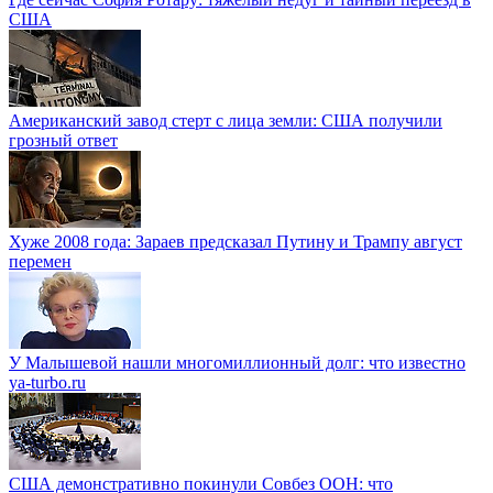
США
Американский завод стерт с лица земли: США получили
грозный ответ
Хуже 2008 года: Зараев предсказал Путину и Трампу август
перемен
У Малышевой нашли многомиллионный долг: что известно
ya-turbo.ru
США демонстративно покинули Совбез ООН: что