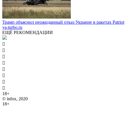
Трамп объяснил неожиданный отказ Украине в ракетах Patriot
ya-turbo.ru
ЕЩЁ РЕКОМЕНДАЦИИ








18+
© infox, 2020
18+
На информационных ресурсах INFOX применяются
рекомендательные технологии (информационные технологии
предоставления информации на основе сбора, систематизации
и анализа сведений, относящихся к предпочтениям