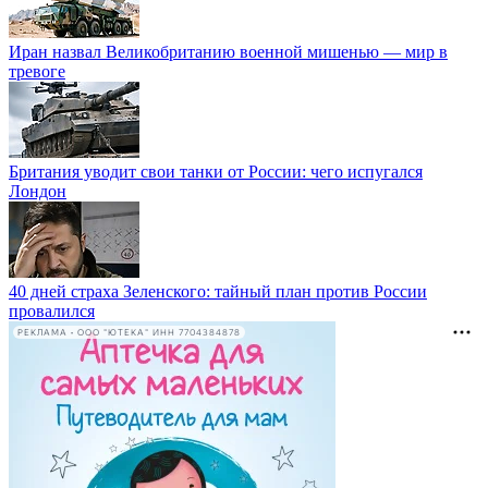
Иран назвал Великобританию военной мишенью — мир в
тревоге
Британия уводит свои танки от России: чего испугался
Лондон
40 дней страха Зеленского: тайный план против России
провалился
РЕКЛАМА • ООО "ЮТЕКА" ИНН 7704384878