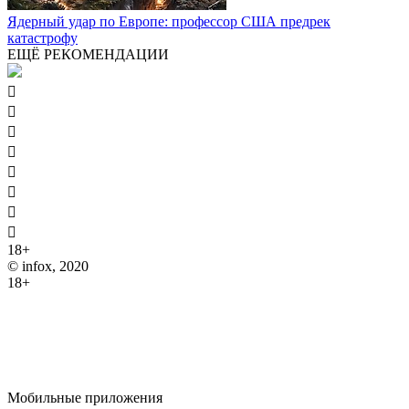
Ядерный удар по Европе: профессор США предрек
катастрофу
ЕЩЁ РЕКОМЕНДАЦИИ








18+
© infox, 2020
18+
На информационных ресурсах INFOX применяются
рекомендательные технологии (информационные технологии
предоставления информации на основе сбора, систематизации
и анализа сведений, относящихся к предпочтениям
пользователей сети "Интернет", находящихся на территории
Российской Федерации).
Мобильные приложения