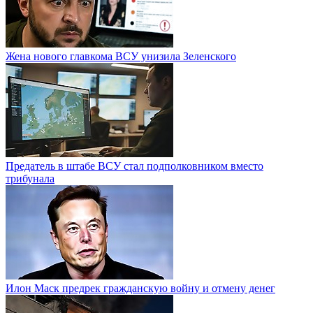
Жена нового главкома ВСУ унизила Зеленского
Предатель в штабе ВСУ стал подполковником вместо
трибунала
Илон Маск предрек гражданскую войну и отмену денег