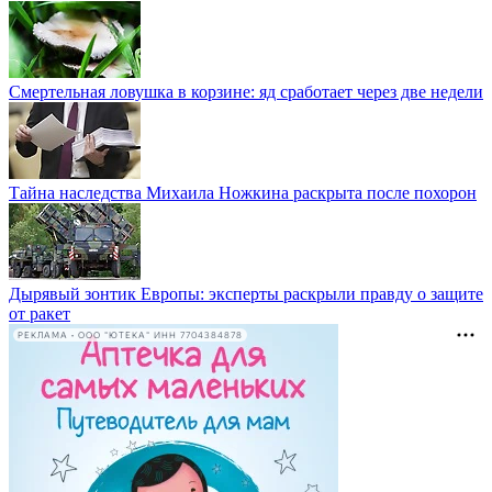
Смертельная ловушка в корзине: яд сработает через две недели
Тайна наследства Михаила Ножкина раскрыта после похорон
Дырявый зонтик Европы: эксперты раскрыли правду о защите
от ракет
РЕКЛАМА • ООО "ЮТЕКА" ИНН 7704384878