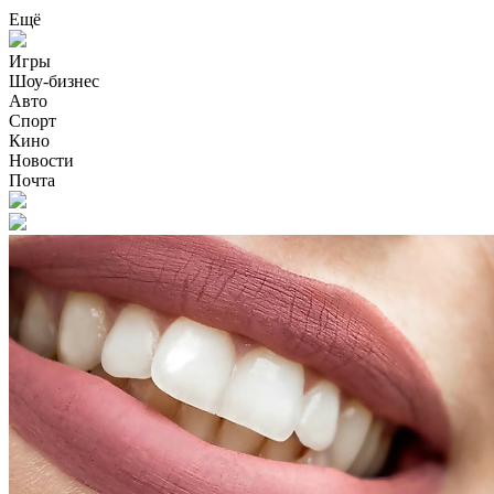
Ещё
Игры
Шоу-бизнес
Авто
Спорт
Кино
Новости
Почта