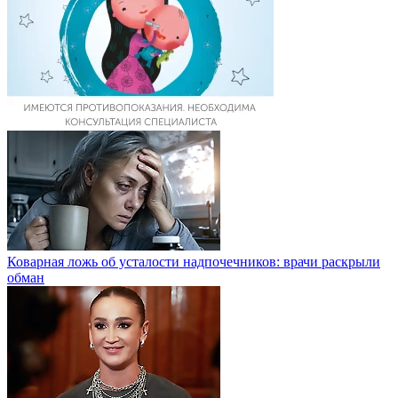
Коварная ложь об усталости надпочечников: врачи раскрыли
обман