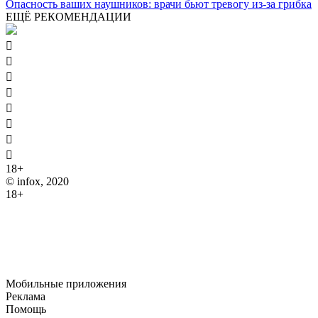
Опасность ваших наушников: врачи бьют тревогу из-за грибка
ЕЩЁ РЕКОМЕНДАЦИИ








18+
© infox, 2020
18+
На информационных ресурсах INFOX применяются
рекомендательные технологии (информационные технологии
предоставления информации на основе сбора, систематизации
и анализа сведений, относящихся к предпочтениям
пользователей сети "Интернет", находящихся на территории
Российской Федерации).
Мобильные приложения
Реклама
Помощь