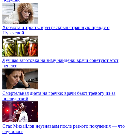
Хромота и трость: врач раскрыл страшную правду о
Пугачевой
Лучшая заготовка на зиму найдена: врачи советуют этот
рецепт
Смертельная диета на гречке: врачи бьют тревогу из-за
последствий
Стас Михайлов неузнаваем после резкого похудения — что
случилось